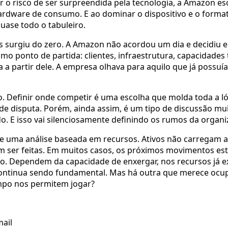
r o risco de ser surpreendida pela tecnologia, a Amazon e
 hardware de consumo. E ao dominar o dispositivo e o for
quase todo o tabuleiro.
 surgiu do zero. A Amazon não acordou um dia e decidiu 
omo ponto de partida: clientes, infraestrutura, capacidade
ia a partir dele. A empresa olhava para aquilo que já poss
 Definir onde competir é uma escolha que molda toda a lóg
 de disputa. Porém, ainda assim, é um tipo de discussão mu
do. E isso vai silenciosamente definindo os rumos da organ
de uma análise baseada em recursos. Ativos não carregam a
m ser feitas. Em muitos casos, os próximos movimentos e
o. Dependem da capacidade de enxergar, nos recursos já ex
 continua sendo fundamental. Mas há outra que merece ocu
mpo nos permitem jogar?
ail