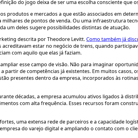
finição do jogo deixa de ser uma escolha consciente que o
os aos produtos e mercados a que estão associados em de
milhares de pontos de venda. Ou uma infraestrutura tecn
da um deles sugere possibilidades distintas de atuação.
eting descrita por Theodore Levitt.
Como também já discu
as acreditavam estar no negócio de trens, quando partici
iam com aquilo que elas já faziam.
 ampliar esse campo de visão. Não para imaginar oportuni
partir de competências já existentes. Em muitos casos, os
estão presentes dentro da empresa, incorporados às rotinas
rante décadas, a empresa acumulou ativos ligados à distr
imentos com alta frequência. Esses recursos foram constr
ortes, uma extensa rede de parceiros e a capacidade logíst
presa do varejo digital e ampliando o contato com o clien