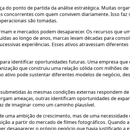
 do ponto de partida da análise estratégica. Muitas orga
 concorrentes com quem convivem diariamente. Isso faz se
 operacionais são tomadas.
ormam e mercados podem desaparecer. Os recursos que u
uídas ao longo de anos, marcas levam décadas para consoli
sucessivas experiências. Esses ativos atravessam diferent
 para identificar oportunidades futuras. Uma empresa que d
ação que construiu uma relação sólida com milhões de cli
 ativo pode sustentar diferentes modelos de negócio, des
as submetidas às mesmas condições externas respondem de
ergam ameaças, outras identificam oportunidades de expa
paz de imaginar como um caminho plausível.
de uma ambição de crescimento, mas de uma necessidade de
ção a partir do mercado de filmes fotográficos. Quando a f
ver desaparecer o próprio negócio que havia justificado a 