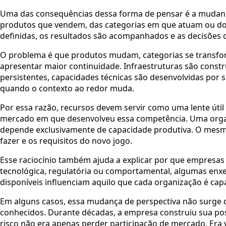
Uma das consequências dessa forma de pensar é a mudança
produtos que vendem, das categorias em que atuam ou dos
definidas, os resultados são acompanhados e as decisões
O problema é que produtos mudam, categorias se transf
apresentar maior continuidade. Infraestruturas são constr
persistentes, capacidades técnicas são desenvolvidas por 
quando o contexto ao redor muda.
Por essa razão, recursos devem servir como uma lente útil
mercado em que desenvolveu essa competência. Uma organiz
depende exclusivamente de capacidade produtiva. O mesmo
fazer e os requisitos do novo jogo.
Esse raciocínio também ajuda a explicar por que empres
tecnológica, regulatória ou comportamental, algumas enx
disponíveis influenciam aquilo que cada organização é ca
Em alguns casos, essa mudança de perspectiva não surge 
conhecidos. Durante décadas, a empresa construiu sua posi
risco não era apenas perder participação de mercado. Era 