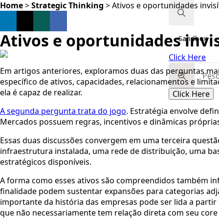
Home
>
Strategic Thinking
>
Ativos e oportunidades invisí
Search
Ativos e oportunidades invis
Sandbox
for:
Click Here
Search
Em artigos anteriores, exploramos duas das perguntas mais
for:
específico de ativos, capacidades, relacionamentos e limi
ela é capaz de realizar.
Click Here
A segunda pergunta trata do jogo
. Estratégia envolve defi
Mercados possuem regras, incentivos e dinâmicas próprias. 
Essas duas discussões convergem em uma terceira questão
infraestrutura instalada, uma rede de distribuição, uma 
estratégicos disponíveis.
A forma como esses ativos são compreendidos também inf
finalidade podem sustentar expansões para categorias adj
importante da história das empresas pode ser lida a partir
que não necessariamente tem relação direta com seu core 