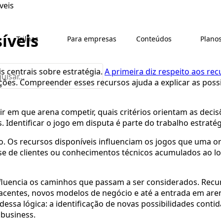
veis
íveis
Trilhas
Para empresas
Conteúdos
Plano
 centrais sobre estratégia.
A primeira diz respeito aos rec
tações. Compreender esses recursos ajuda a explicar as po
nir em que arena competir, quais critérios orientam as deci
Identificar o jogo em disputa é parte do trabalho estratég
. Os recursos disponíveis influenciam os jogos que uma o
base de clientes ou conhecimentos técnicos acumulados ao
luencia os caminhos que passam a ser considerados. Recu
acentes, novos modelos de negócio e até a entrada em are
 dessa lógica: a identificação de novas possibilidades cont
business.