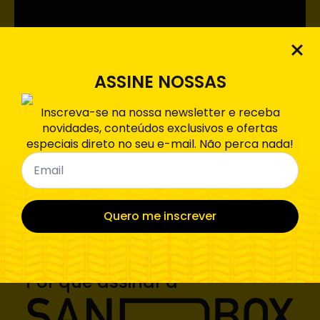
ASSINE NOSSAS
Inscreva-se na nossa newsletter e receba
novidades, conteúdos exclusivos e ofertas
especiais direto no seu e-mail. Não perca nada!
Email
*
Quero me inscrever
Por que assinar a