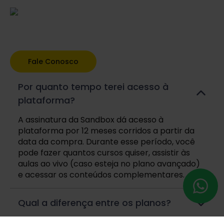
Fale Conosco
Por quanto tempo terei acesso à
plataforma?
A assinatura da Sandbox dá acesso à
plataforma por 12 meses corridos a partir da
data da compra. Durante esse período, você
pode fazer quantos cursos quiser, assistir às
aulas ao vivo (caso esteja no plano avançado)
e acessar os conteúdos complementares.
Qual a diferença entre os planos?
Temos dois planos disponíveis: