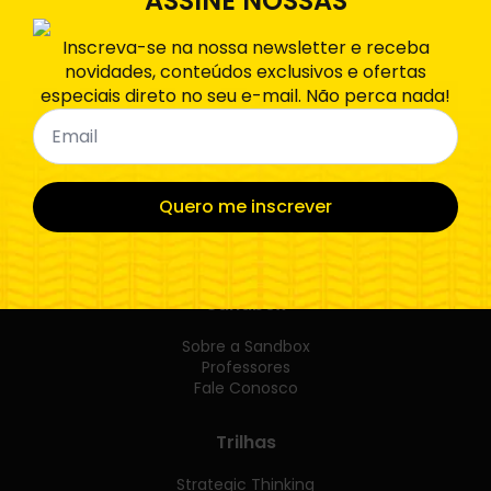
ASSINE NOSSAS
Inscreva-se na nossa newsletter e receba
1
2
3
4
Próximo >
novidades, conteúdos exclusivos e ofertas
especiais direto no seu e-mail. Não perca nada!
Email
*
Quero me inscrever
Sandbox
Sobre a Sandbox
Professores
Fale Conosco
Trilhas
Strategic Thinking