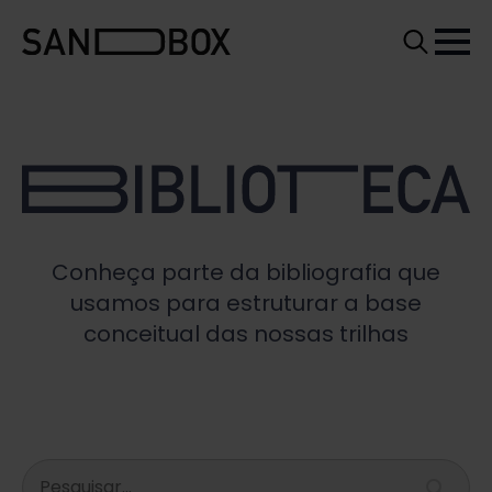
Search
for:
Conheça parte da bibliografia que
usamos para estruturar a base
conceitual das nossas trilhas
Search content
Busca