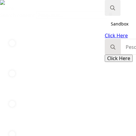
Busca
Search content
Search
Sandbox
for:
Click Here
Search
for:
Click Here