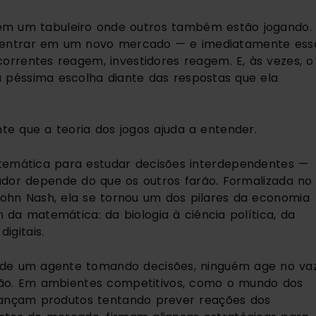
em um tabuleiro onde outros também estão jogando.
, entrar em um novo mercado — e imediatamente ess
orrentes reagem, investidores reagem. E, às vezes, o
a péssima escolha diante das respostas que ela
te que a teoria dos jogos ajuda a entender.
emática para estudar decisões interdependentes —
or depende do que os outros farão. Formalizada no
hn Nash, ela se tornou um dos pilares da economia
a matemática: da biologia à ciência política, da
igitais.
 de um agente tomando decisões, ninguém age no vaz
ão. Em ambientes competitivos, como o mundo dos
lançam produtos tentando prever reações dos