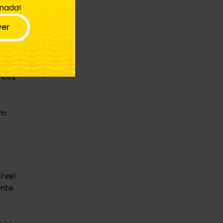
 nada!
ver
de,
dos
ntes
ém
ível
ante