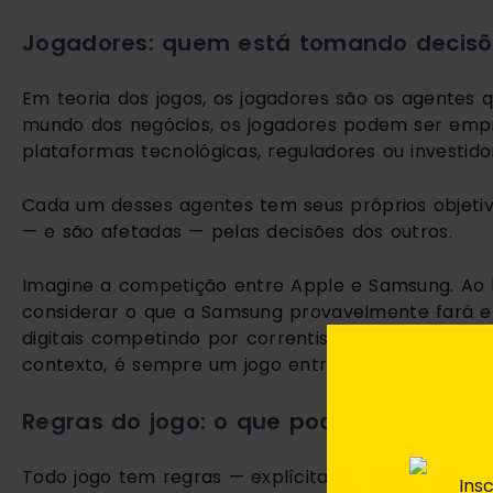
Jogadores: quem está tomando decisõ
Em teoria dos jogos, os jogadores são os agentes 
mundo dos negócios, os jogadores podem ser empr
plataformas tecnológicas, reguladores ou investido
Cada um desses agentes tem seus próprios objetivo
— e são afetadas — pelas decisões dos outros.
Imagine a competição entre Apple e Samsung. Ao l
considerar o que a Samsung provavelmente fará 
digitais competindo por correntistas, ou redes de 
contexto, é sempre um jogo entre múltiplos jogado
Regras do jogo: o que pode ou não ser 
Todo jogo tem regras — explícitas ou implícitas —
Ins