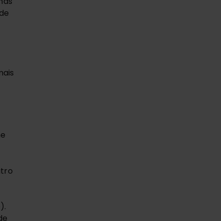
mas
nde
mais
me
tro
o
).
de