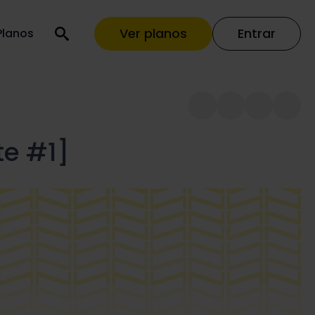
Ver planos
Entrar
Planos
te #1]