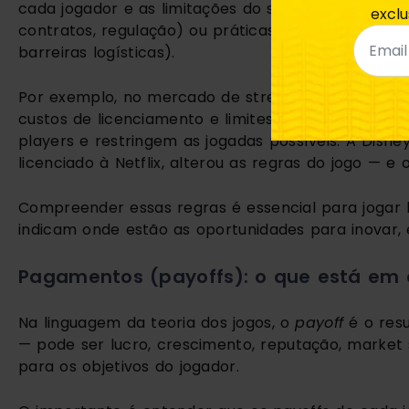
cada jogador e as limitações do sistema. No mundo
exclu
Email
contratos, regulação) ou práticas (costumes de m
*
barreiras logísticas).
Por exemplo, no mercado de streaming, as “regras” 
custos de licenciamento e limites tecnológicos d
players e restringem as jogadas possíveis. A Disne
licenciado à Netflix, alterou as regras do jogo — 
Compreender essas regras é essencial para jogar
indicam onde estão as oportunidades para inovar,
Pagamentos (payoffs): o que está em 
Na linguagem da teoria dos jogos, o
payoff
é o res
— pode ser lucro, crescimento, reputação, market 
para os objetivos do jogador.