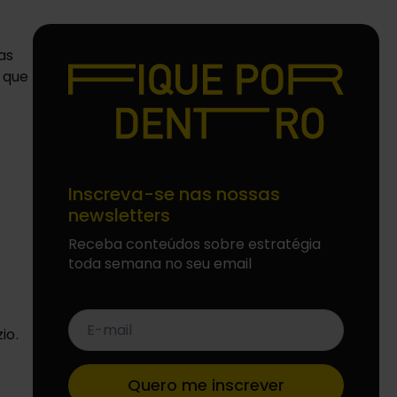
as
 que
Inscreva-se nas nossas
newsletters
Receba conteúdos sobre estratégia
toda semana no seu email
E-
mail
io.
*
Quero me inscrever