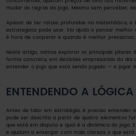
concorrentes, ajustam preços de olho nos movime
mudar as regras do jogo. Mesmo sem perceber, es
Apesar de ter raízes profundas na matemática, a te
estrategista pode usar. Ela ajuda a pensar melhor 
é hora de cooperar e quando é melhor pressionar, 
Neste artigo, vamos explorar os principais pilare
forma concreta, em decisões empresariais do dia a 
entender o jogo que está sendo jogado — e jogar m
ENTENDENDO A LÓGICA
Antes de falar em estratégia, é preciso entender o
pode ser descrita a partir de quatro elementos fu
que está em disputa e qual é a dinâmica do jogo.
e ajudam a enxergar com mais clareza o que está 