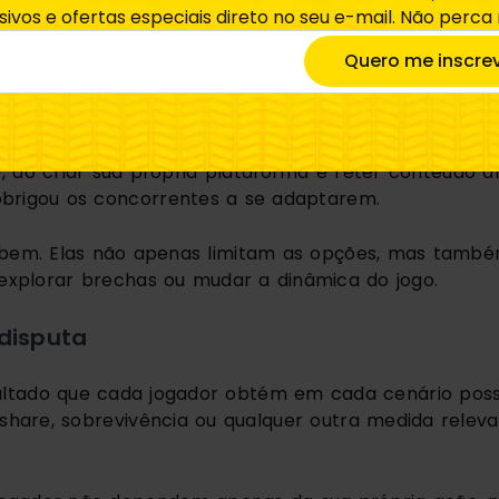
 dos negócios, essas regras podem ser formais (leis,
sivos e ofertas especiais direto no seu e-mail. Não perca
ercado, padrões tecnológicos, timing de lançamento,
Quero me inscre
envolvem direitos autorais, contratos de exclusivida
e distribuição. Essas regras moldam o comportamento 
y, ao criar sua própria plataforma e reter conteúdo a
e obrigou os concorrentes a se adaptarem.
 bem. Elas não apenas limitam as opções, mas tamb
 explorar brechas ou mudar a dinâmica do jogo.
disputa
ultado que cada jogador obtém em cada cenário poss
share, sobrevivência ou qualquer outra medida relev