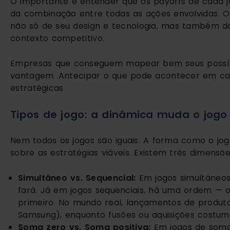
O importante é entender que os payoffs de cada 
da combinação entre todas as ações envolvidas. 
não só de seu design e tecnologia, mas também d
contexto competitivo.
Empresas que conseguem mapear bem seus possívei
vantagem. Antecipar o que pode acontecer em cad
estratégicas.
Tipos de jogo: a dinâmica muda o jogo
Nem todos os jogos são iguais. A forma como o j
sobre as estratégias viáveis. Existem três dimensões
Simultâneo vs. Sequencial:
Em jogos simultâneos
fará. Já em jogos sequenciais, há uma ordem —
primeiro. No mundo real, lançamentos de produto
Samsung), enquanto fusões ou aquisições costum
Soma zero vs. Soma positiva:
Em jogos de soma