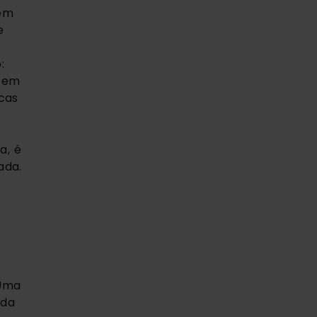
dem
e
:
a em
cas
a, é
ada.
 Uma
ada