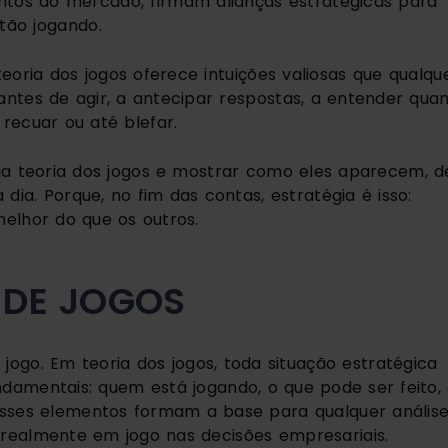
ntos do mercado, firmam alianças estratégicas para
tão jogando.
oria dos jogos oferece intuições valiosas que qualqu
antes de agir, a antecipar respostas, a entender qua
recuar ou até blefar.
s da teoria dos jogos e mostrar como eles aparecem, d
dia. Porque, no fim das contas, estratégia é isso:
elhor do que os outros.
 DE JOGOS
 jogo. Em teoria dos jogos, toda situação estratégica
ndamentais: quem está jogando, o que pode ser feito,
 Esses elementos formam a base para qualquer anális
realmente em jogo nas decisões empresariais.