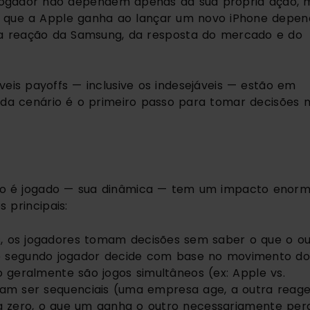
jogador não dependem apenas da sua própria ação, 
O que a Apple ganha ao lançar um novo iPhone depe
a reação da Samsung, da resposta do mercado e do
s payoffs — inclusive os indesejáveis — estão em
a cenário é o primeiro passo para tomar decisões 
ogo é jogado — sua dinâmica — tem um impacto enor
 principais:
, os jogadores tomam decisões sem saber o que o ou
 o segundo jogador decide com base no movimento d
 geralmente são jogos simultâneos (ex: Apple vs.
am ser sequenciais (uma empresa age, a outra reage
 zero, o que um ganha o outro necessariamente per