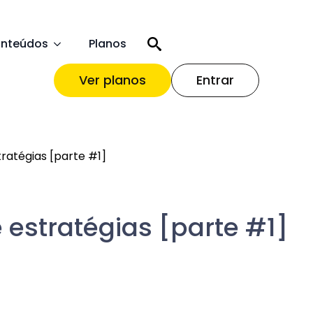
nteúdos
Planos
Ver planos
Entrar
tratégias [parte #1]
e estratégias [parte #1]