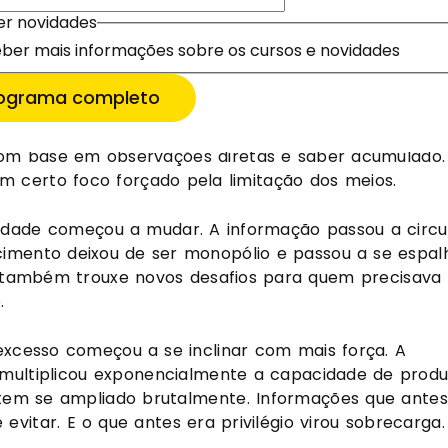
er novidades
ados gerados. São bilhões de posts, vídeos, mensage
er novidades
ber mais informações sobre os cursos e novidades
as. Nunca foi tão fácil acessar conteúdo, e nunca foi t
ber mais informações sobre os cursos e novidades
 inscrever
 inscrever
temos por um momento no tempo.
is informações
rograma completo
oncentrada. O acesso ao conhecimento era restrito a
is ou nas primeiras universidades. Estratégia, naquele
 com base em observações diretas e saber acumulado.
 certo foco forçado pela limitação dos meios.
idade começou a mudar. A informação passou a circu
imento deixou de ser monopólio e passou a se espalh
as também trouxe novos desafios para quem precisava
.
 excesso começou a se inclinar com mais força. A
 multiplicou exponencialmente a capacidade de produz
a tem se ampliado brutalmente. Informações que antes
evitar. E o que antes era privilégio virou sobrecarga.