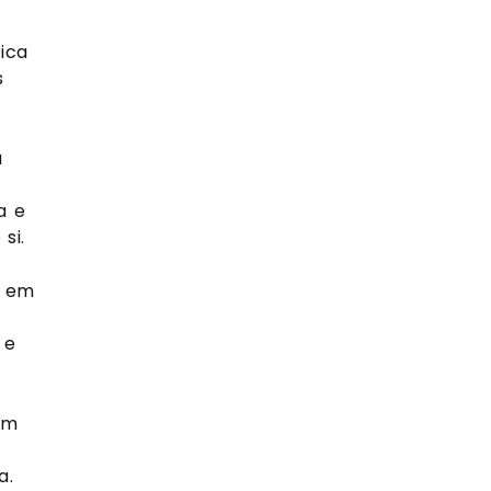
ica
s
a
a
a e
si.
s em
 e
um
a.