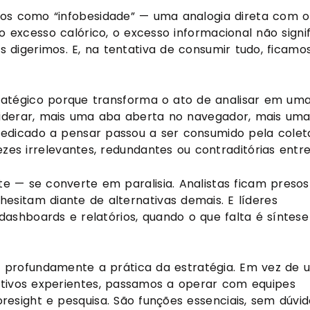
sos como “infobesidade” — uma analogia direta com o
xcesso calórico, o excesso informacional não signif
s digerimos. E, na tentativa de consumir tudo, ficamo
ratégico porque transforma o ato de analisar em um
siderar, mais uma aba aberta no navegador, mais um
dedicado a pensar passou a ser consumido pela colet
s irrelevantes, redundantes ou contraditórias entre 
 — se converte em paralisia. Analistas ficam preso
 hesitam diante de alternativas demais. E líderes
ashboards e relatórios, quando o que falta é síntese
 profundamente a prática da estratégia. Em vez de 
tivos experientes, passamos a operar com equipes
foresight e pesquisa. São funções essenciais, sem dúvid