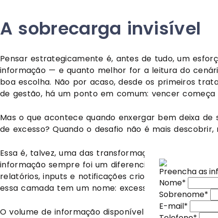
A sobrecarga invisível
Pensar estrategicamente é, antes de tudo, um esforç
informação — e quanto melhor for a leitura do cenári
boa escolha. Não por acaso, desde os primeiros tra
de gestão, há um ponto em comum: vencer começa 
Mas o que acontece quando enxergar bem deixa de 
de excesso? Quando o desafio não é mais descobrir, 
Essa é, talvez, uma das transformações mais radicai
informação sempre foi um diferencial, ela agora se 
Preencha as i
Nome
*
relatórios, inputs e notificações criou uma espécie d
Nome
*
Sobrenome
*
Assine nossas
Assine nossas
essa camada tem um nome: excesso.
Sobrenome
*
E-mail
*
Inscreva-se na
Inscreva-se na
E-mail
*
Telefone
*
O volume de informação disponível no mundo hoje cr
especiais diret
especiais diret
Telefone
*