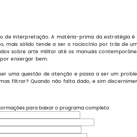
o de interpretação. A matéria-prima da estratégia é
o, mais sólido tende a ser o raciocínio por trás de u
tados sobre arte militar até os manuais contemporân
por enxergar bem.
ser uma questão de atenção e passa a ser um probl
mas filtrar? Quando não falta dado, e sim discernime
s enfrentadas por quem toma decisões hoje. Porque s
tornou um problema. O acúmulo contínuo de dados, sin
nformações para baixar o programa completo
e camada invisível que obscurece, mais do que revela.
 nossa newsletter e receba novidades, conteúdos exclusi
 nossa newsletter e receba novidades, conteúdos exclusi
esce de forma exponencial. Estimativas apontam que
o no seu e-mail. Não perca nada!
o no seu e-mail. Não perca nada!