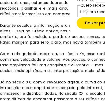
Quero receb
cada dois anos, estamos dobrando a quantidade de d
Email
Email
*
*
Quero receb
Quero rece
relatórios, planilhas e e-mails circulando todos os di
Quero rece
Quero me
Quero me
difícil transformar isso em compreensão real. Vol
Quero ma
Baixar p
Durante séculos, a informação era escassa, cara e c
elites — seja na Grécia antiga, nos mosteiros medieva
contexto, era formulada a partir de poucas fontes,
Havia margem para erro, claro, mas havia também um
Com a chegada da imprensa, no século XV, essa real
com mais velocidade e volume. Aos poucos, o conhec
Essa ampliação foi uma conquista civilizatória — m
decidir: mais opiniões, mais interpretações, mais ruído
Já no século XX, com a revolução digital, a curva do
introdução dos computadores, seguida pela internet,
armazenar e distribuir dados. No século XXI a escal
eram difíceis de encontrar passaram a ser difíceis de 