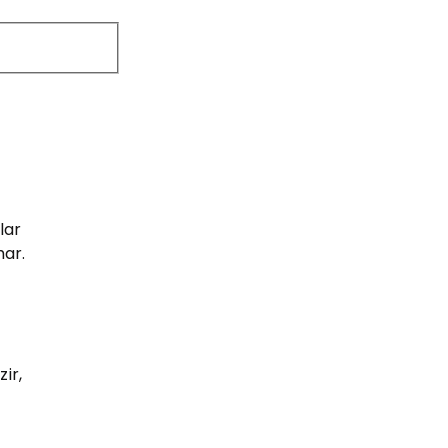
ns,
ão
lar
ar.
ir,