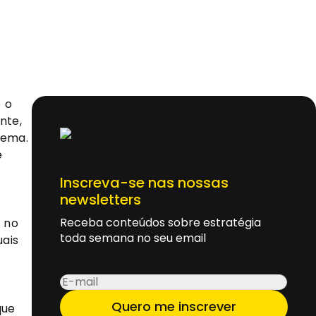
 o
nte,
tema.
e
Inscreva-se nas nossas
newsletters
Receba conteúdos sobre estratégia
 no
toda semana no seu email
uais
E-
mail
*
Quero me inscrever
que