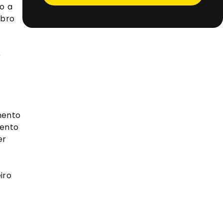
o a
ebro
e
mento
mento
er
iro
o