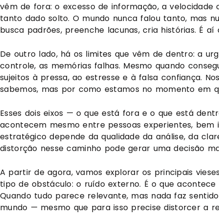
vêm de fora: o excesso de informação, a velocidade c
tanto dado solto. O mundo nunca falou tanto, mas nu
busca padrões, preenche lacunas, cria histórias. É a
De outro lado, há os limites que vêm de dentro: a urg
controle, as memórias falhas. Mesmo quando conseg
sujeitos à pressa, ao estresse e à falsa confiança. N
sabemos, mas por como estamos no momento em qu
Esses dois eixos — o que está fora e o que está dent
acontecem mesmo entre pessoas experientes, bem i
estratégico depende da qualidade da análise, da clar
distorção nesse caminho pode gerar uma decisão mal
A partir de agora, vamos explorar os principais vi
tipo de obstáculo: o ruído externo. É o que acontec
Quando tudo parece relevante, mas nada faz sentido.
mundo — mesmo que para isso precise distorcer a re