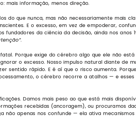
: mais informação, menos direção.
ados do que nunca, mas não necessariamente mais cla
cientes. E o excesso, em vez de empoderar, confun
 fundadores da ciência da decisão, ainda nos anos 1
atenção”
.
atal. Porque exige do cérebro algo que ele não está
, ignorar o excesso. Nosso impulso natural diante de m
zer sentido rápido. E é aí que o risco aumenta. Porqu
ocessamento, o cérebro recorre a atalhos — e esses
ficações. Damos mais peso ao que está mais disponív
informações recebidas (ancoragem), ou procuramos da
ga não apenas nos confunde — ela ativa mecanismos