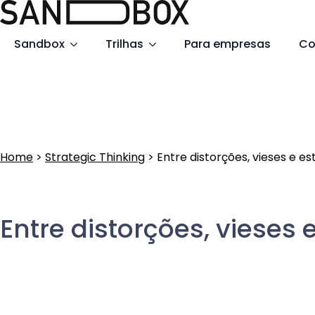
Search
Sandbox
Trilhas
Para empresas
Co
for:
Home
>
Strategic Thinking
>
Entre distorções, vieses e es
Entre distorções, vieses 