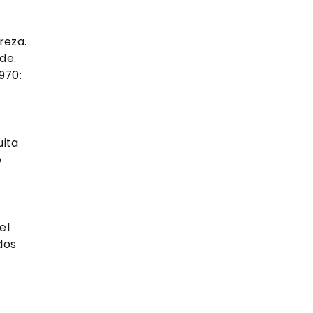
reza.
de.
970:
uita
e
el
dos