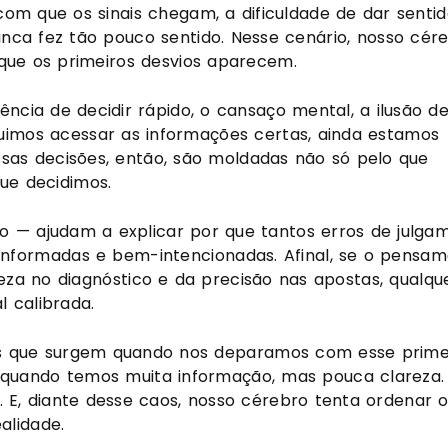
om que os sinais chegam, a dificuldade de dar sentid
nca fez tão pouco sentido. Nesse cenário, nosso cér
í que os primeiros desvios aparecem.
ência de decidir rápido, o cansaço mental, a ilusão d
uimos acessar as informações certas, ainda estamos
ossas decisões, então, são moldadas não só pelo que
e decidimos.
ro — ajudam a explicar por que tantos erros de julga
nformadas e bem-intencionadas. Afinal, se o pensa
eza no diagnóstico e da precisão nas apostas, qualqu
 calibrada.
eses que surgem quando nos deparamos com esse prime
e quando temos muita informação, mas pouca clareza.
 E, diante desse caos, nosso cérebro tenta ordenar 
alidade.