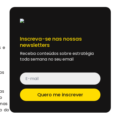
Inscreva-se nas nossas
newsletters
s e
Receba conteúdos sobre estratégia
toda semana no seu email
os
E-
mail
*
as
Quero me inscrever
o
 mas
o do