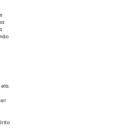
s
sa
a
 não
ela.
cer
rito