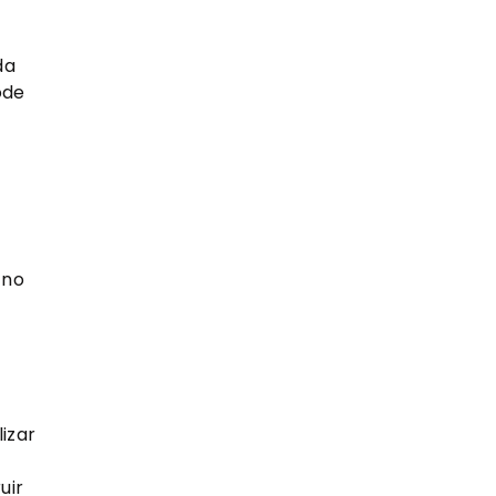
da
ode
 no
izar
uir