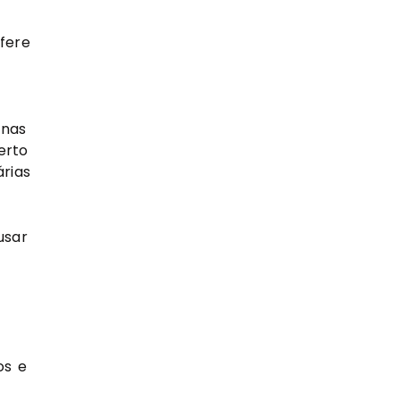
fere
 nas
erto
rias
usar
os e