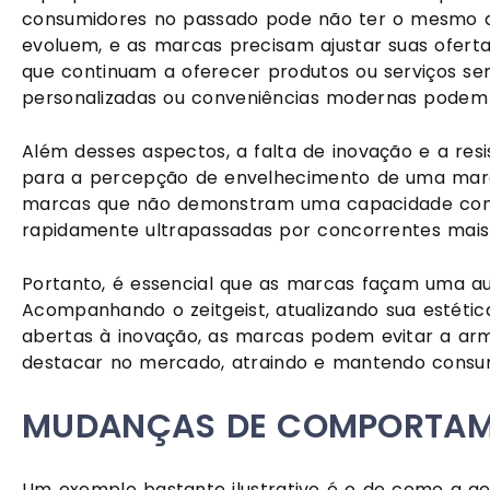
consumidores no passado pode não ter o mesmo ap
evoluem, e as marcas precisam ajustar suas ofer
que continuam a oferecer produtos ou serviços sem
personalizadas ou conveniências modernas podem 
Além desses aspectos, a falta de inovação e a res
para a percepção de envelhecimento de uma marc
marcas que não demonstram uma capacidade contí
rapidamente ultrapassadas por concorrentes mais 
Portanto, é essencial que as marcas façam uma aut
Acompanhando o zeitgeist, atualizando sua estéti
abertas à inovação, as marcas podem evitar a arm
destacar no mercado, atraindo e mantendo consum
MUDANÇAS DE COMPORTA
Um exemplo bastante ilustrativo é o de como a 