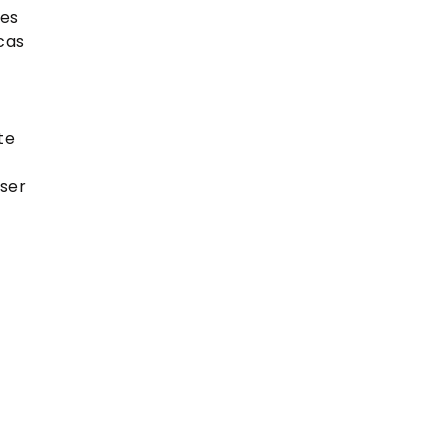
res
cas
te
ser