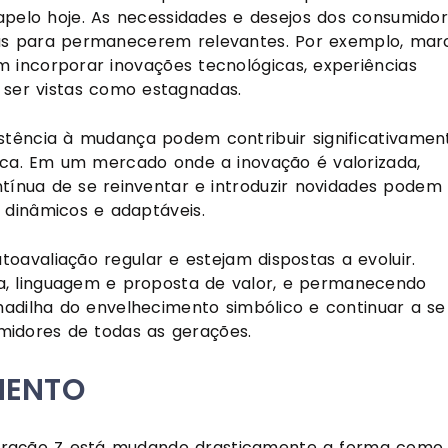
elo hoje. As necessidades e desejos dos consumido
tas para permanecerem relevantes. Por exemplo, mar
 incorporar inovações tecnológicas, experiências
ser vistas como estagnadas.
istência à mudança podem contribuir significativamen
a. Em um mercado onde a inovação é valorizada,
nua de se reinventar e introduzir novidades podem 
dinâmicos e adaptáveis.
oavaliação regular e estejam dispostas a evoluir.
ca, linguagem e proposta de valor, e permanecendo
adilha do envelhecimento simbólico e continuar a se
idores de todas as gerações.
MENTO
geração Z está mudando drasticamente a forma como