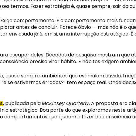
sses termos. Fazer estratégia é, quase sempre, sair do au
 Exige comportamento. E o comportamento mais fundament
Explorar antes de concluir. Parece óbvio — mas não é o 
ar enviesada já é, em si, uma interrupção estratégica. É
te para escapar deles. Décadas de pesquisa mostram que
nsciência precisa virar hábito. E hábitos exigem ambie
 quase sempre, ambientes que estimulam dúvida, fricção
“e se estivermos errados?” tem espaço real. Onde decisõ
rs
, publicada pela
McKinsey Quarterly
. A proposta era cl
cínio estratégico. Boa parte do que exploramos neste art
ão comportamentos que ajudam a fazer da consciência u