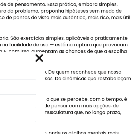
idade de pensamento. Essa prática, embora simples,
eitura do problema, proponha hipóteses sem medo de
e pontos de vista mais autêntico, mais rico, mais útil
a. São exercícios simples, aplicáveis a praticamente
na facilidade de uso — está na ruptura que provocam.
via. E, com isso, aumentam as chances de que a escolha
do que pensar rápido. De quem reconhece que nosso
isa de freios. De pausas. De dinâmicas que restabeleçam
, não em dias. Mas o que se percebe, com o tempo, é
é curto, o hábito de pensar com mais opções, de
. E é esse tipo de musculatura que, no longo prazo,
vos e ofertas
vos e ofertas
 uma zona de atrito, onde os atalhos mentais mais