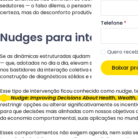
sedutores — o falso dilema, o pensamento em grupo, a ân
certeza, mas do desconforto produtivo de quem ousa pe
Telefone
*
Telefone
*
Quero me
Quero me
Nudges para interações
Quero
Quero receb
Quero
Quero receb
receber
Se as dinâmicas estruturadas ajudam a melhorar deci
receber
novidades
Quero ma
— que, adotados no dia a dia, elevam significativamente
novidades
Baixar p
nos bastidores da interação coletiva e, aos poucos, mo
construção de diagnósticos sólidos e escolhas conscient
Esse tipo de intervenção ficou conhecido como
nudge
, 
Nudge: Improving Decisions About Health, Wealth
restringir opções ou alterar significativamente os ince
para que decisões mais alinhadas com nossos objetivos d
da economia comportamental, suas aplicações no mundo 
Esses comportamentos não exigem agenda, nem sala sep