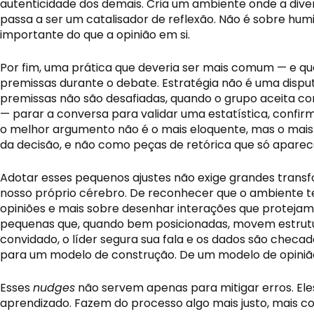
autenticidade dos demais. Cria um ambiente onde a diver
passa a ser um catalisador de reflexão. Não é sobre hu
importante do que a opinião em si.
Por fim, uma prática que deveria ser mais comum — e qu
premissas durante o debate. Estratégia não é uma dispu
premissas não são desafiadas, quando o grupo aceita como
— parar a conversa para validar uma estatística, confir
o melhor argumento não é o mais eloquente, mas o mais
da decisão, e não como peças de retórica que só apar
Adotar esses pequenos ajustes não exige grandes transf
nosso próprio cérebro. De reconhecer que o ambiente 
opiniões e mais sobre desenhar interações que protejam
pequenas que, quando bem posicionadas, movem estrutu
convidado, o líder segura sua fala e os dados são chec
para um modelo de construção. De um modelo de opiniã
Esses
nudges
não servem apenas para mitigar erros. El
aprendizado. Fazem do processo algo mais justo, mais c