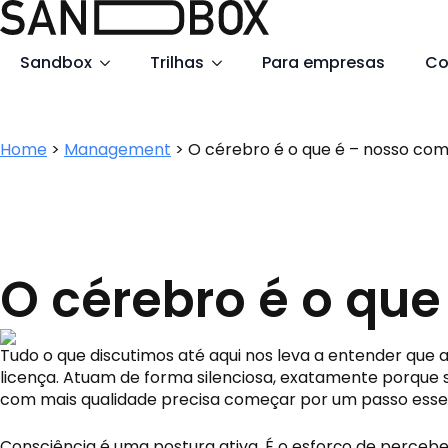
Search
Sandbox
Trilhas
Para empresas
Co
for:
Home
>
Management
>
O cérebro é o que é – nosso c
O cérebro é o qu
Tudo o que discutimos até aqui nos leva a entender que a 
licença. Atuam de forma silenciosa, exatamente porque 
com mais qualidade precisa começar por um passo essen
Consciência é uma postura ativa. É o esforço de perceb