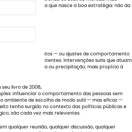
rsíveis. É nessa zona que nasce a boa estratégia: não da
quenos comportamentos — ou ajustes de comportamento
os discretos, mas potentes. Intervenções sutis que atuam
nado por hierarquia ou precipitação, mais propício à
seu livro de 2008,
simples: influenciar o comportamento das pessoas sem
a o ambiente de escolha de modo sutil — mas eficaz —
to tenha surgido no contexto das políticas públicas e
co, são cada vez mais relevantes.
 qualquer reunião, qualquer discussão, qualquer