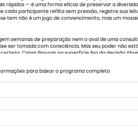
duais rápidos — é uma forma eficaz de preservar a divers
 cada participante reflita sem pressão, registre sua l
se tem não é um jogo de convencimento, mas um mosaico d
igem semanas de preparação nem o aval de uma consultori
se ser tomada com consciência. Mas seu poder não está 
 certeza. Criam fissuras na superfície lisa da decisão ób
— não apenas a mais rápida ou a mais confortável.
nformações para baixar o programa completo
as conscientes de quem sabe que pensar bem exige mais 
 que, justamente por isso, o pensamento estratégico prec
sabilidade de acertar.
essivas. Há decisões que precisam ser tomadas em horas
 o padrão da tomada de decisão. Mesmo quando o tempo 
star antes de confirmar, começa a operar automaticamente
 nossa newsletter e receba novidades, conteúdos exclusi
 nossa newsletter e receba novidades, conteúdos exclusi
es.
o no seu e-mail. Não perca nada!
o no seu e-mail. Não perca nada!
as criam espaço para que eles sejam confrontados. Criam