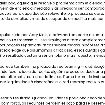
deia boa, aquela que resolve o problema com eficiência 
em de eficiência imediata. Elas precisam ser comparadas,
s viáveis para cada decisão relevante, o processo se abr
rata de complicar, mas de escapar da armadilha mais conf
pularizado por Gary Klein, o pré-mortem parte de uma i
 causou o fracasso?”. Essa simulação altera completamen
ocupações reprimidas, riscos subestimados, hipóteses fr
rcício exige que assumamos o fracasso, essas dúvidas ga
 E o resultado costuma ser um plano mais robusto, menos
 aparece também na prática do red teaming — a atribuiçã
tando fazer a ideia dar certo, alguém precisa se dedicar
do alternativas, testando limites. É uma forma de instit
 legitimidade à discordância, o red teaming reduz o efe
esar o resultado. Quando um líder se posiciona cedo dem
e com força, as seguintes perdem espaço para se desenvo