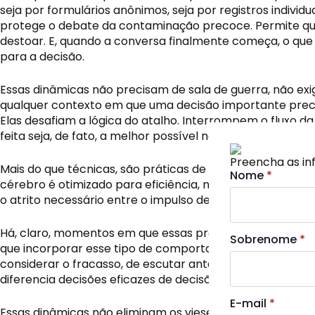
seja por formulários anônimos, seja por registros indivi
protege o debate da contaminação precoce. Permite que
destoar. E, quando a conversa finalmente começa, o que 
para a decisão.
Essas dinâmicas não precisam de sala de guerra, não ex
qualquer contexto em que uma decisão importante preci
Elas desafiam a lógica do atalho. Interrompem o fluxo da
feita seja, de fato, a melhor possível naquele momento 
Nome
Preencha as i
*
Mais do que técnicas, são práticas de intenção. Escolh
Nome
*
cérebro é otimizado para eficiência, não para lucidez. E
o atrito necessário entre o impulso de decidir e a respon
Sobrenome
*
Há, claro, momentos em que essas práticas parecem exc
Sobrenome
*
Assine nossas
Assine nossas
que incorporar esse tipo de comportamento transforma
considerar o fracasso, de escutar antes de falar, de te
Inscreva-se na
Inscreva-se na
diferencia decisões eficazes de decisões apenas eficient
especiais diret
especiais diret
E-mail
*
Email
Email
*
*
E-mail
*
Essas dinâmicas não eliminam os vieses. Nada elimina. M