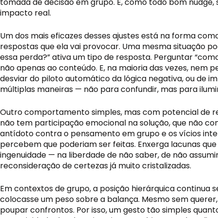
tomada de decisão em grupo. E, como todo bom nudge, s
impacto real.
Um dos mais eficazes desses ajustes está na forma como
respostas que ela vai provocar. Uma mesma situação 
essa perda?” ativa um tipo de resposta. Perguntar “co
não apenas ao conteúdo. E, na maioria das vezes, nem p
desviar do piloto automático da lógica negativa, ou de i
múltiplas maneiras — não para confundir, mas para ilum
Outro comportamento simples, mas com potencial de rev
não tem participação emocional na solução, que não com
antídoto contra o pensamento em grupo e os vícios inter
percebem que poderiam ser feitas. Enxerga lacunas que 
ingenuidade — na liberdade de não saber, de não assumir
reconsideração de certezas já muito cristalizadas.
Em contextos de grupo, a posição hierárquica continua s
colocasse um peso sobre a balança. Mesmo sem querer, in
poupar confrontos. Por isso, um gesto tão simples quanto