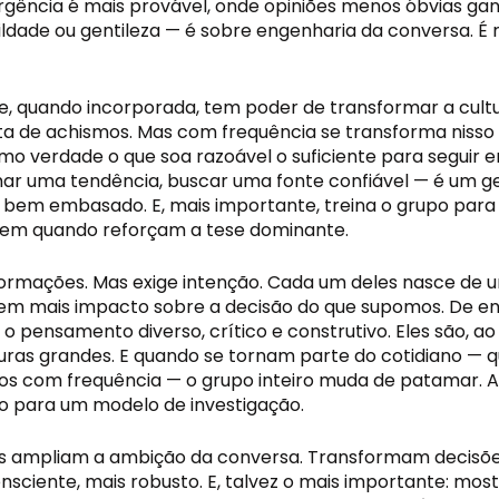
gência é mais provável, onde opiniões menos óbvias ganh
mildade ou gentileza — é sobre engenharia da conversa. 
e, quando incorporada, tem poder de transformar a cult
ta de achismos. Mas com frequência se transforma nisso
 verdade o que soa razoável o suficiente para seguir em 
mar uma tendência, buscar uma fonte confiável — é um ge
 bem embasado. E, mais importante, treina o grupo para
ecem quando reforçam a tese dominante.
ormações. Mas exige intenção. Cada um deles nasce de u
tem mais impacto sobre a decisão do que supomos. De 
 o pensamento diverso, crítico e construtivo. Eles são,
ras grandes. E quando se tornam parte do cotidiano — 
ados com frequência — o grupo inteiro muda de patamar.
o para um modelo de investigação.
es ampliam a ambição da conversa. Transformam decisõ
onsciente, mais robusto. E, talvez o mais importante: m