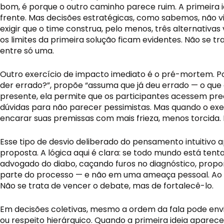
bom, é porque o outro caminho parece ruim. A primeira i
frente. Mas decisões estratégicas, como sabemos, não viv
exigir que o time construa, pelo menos, três alternativa
os limites da primeira solução ficam evidentes. Não se t
entre só uma.
Outro exercício de impacto imediato é o pré-mortem. Po
der errado?”, propõe “assuma que já deu errado — o que
presente, ela permite que os participantes acessem pre
dúvidas para não parecer pessimistas. Mas quando o exe
encarar suas premissas com mais frieza, menos torcida.
Esse tipo de desvio deliberado do pensamento intuitivo
proposta. A lógica aqui é clara: se todo mundo está ten
advogado do diabo, caçando furos no diagnóstico, propon
parte do processo — e não em uma ameaça pessoal. Ao dar
Não se trata de vencer o debate, mas de fortalecê-lo.
Em decisões coletivas, mesmo a ordem da fala pode envi
ou respeito hierárquico. Quando a primeira ideia aparec