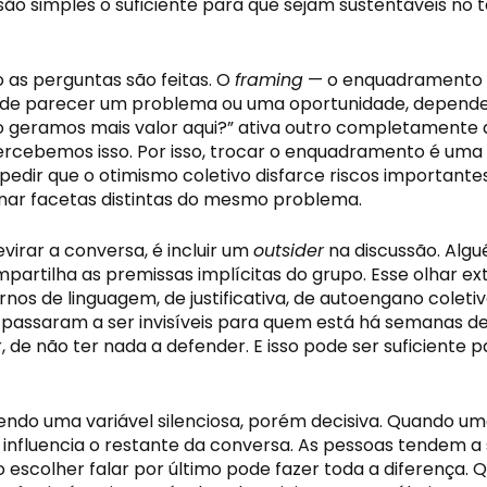
ão simples o suficiente para que sejam sustentáveis no
 as perguntas são feitas. O
framing
— o enquadramento d
pode parecer um problema ou uma oportunidade, depend
mo geramos mais valor aqui?” ativa outro completamente
ercebemos isso. Por isso, trocar o enquadramento é uma 
mpedir que o otimismo coletivo disfarce riscos important
inar facetas distintas do mesmo problema.
irar a conversa, é incluir um
outsider
na discussão. Algu
partilha as premissas implícitas do grupo. Esse olhar e
nos de linguagem, de justificativa, de autoengano coleti
passaram a ser invisíveis para quem está há semanas de
, de não ter nada a defender. E isso pode ser suficient
endo uma variável silenciosa, porém decisiva. Quando um
fluencia o restante da conversa. As pessoas tendem a se 
 escolher falar por último pode fazer toda a diferença. 