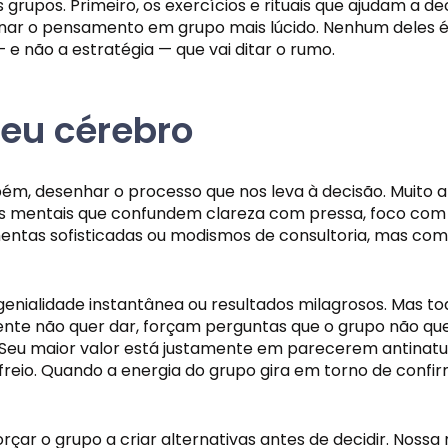
rupos. Primeiro, os exercícios e rituais que ajudam a d
ornar o pensamento em grupo mais lúcido. Nenhum deles
 e não a estratégia — que vai ditar o rumo.
eu cérebro
ém, desenhar o processo que nos leva à decisão. Muito a
s mentais que confundem clareza com pressa, foco com ri
ntas sofisticadas ou modismos de consultoria, mas como
 genialidade instantânea ou resultados milagrosos. Ma
nte não quer dar, forçam perguntas que o grupo não que
 Seu maior valor está justamente em parecerem antinatu
freio. Quando a energia do grupo gira em torno de confir
çar o grupo a criar alternativas antes de decidir. Noss