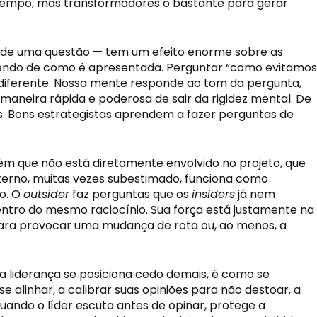
 tempo, mas transformadores o bastante para gerar
e uma questão — tem um efeito enorme sobre as
endo de como é apresentada. Perguntar “como evitamos
 diferente. Nossa mente responde ao tom da pergunta,
maneira rápida e poderosa de sair da rigidez mental. De
es. Bons estrategistas aprendem a fazer perguntas de
ém que não está diretamente envolvido no projeto, que
xterno, muitas vezes subestimado, funciona como
vo. O
outsider
faz perguntas que os
insiders
já nem
ntro do mesmo raciocínio. Sua força está justamente na
e para provocar uma mudança de rota ou, ao menos, a
a liderança se posiciona cedo demais, é como se
alinhar, a calibrar suas opiniões para não destoar, a
Quando o líder escuta antes de opinar, protege a