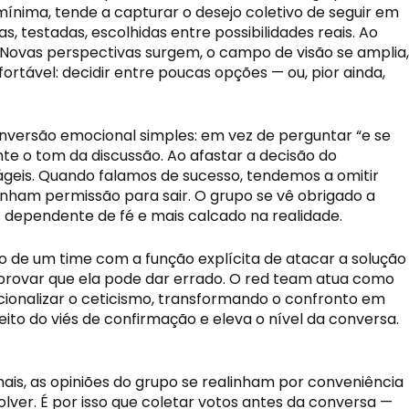
mínima, tende a capturar o desejo coletivo de seguir em
 testadas, escolhidas entre possibilidades reais. Ao
e. Novas perspectivas surgem, o campo de visão se amplia,
ortável: decidir entre poucas opções — ou, pior ainda,
nversão emocional simples: em vez de perguntar “e se
te o tom da discussão. Ao afastar a decisão do
ágeis. Quando falamos de sucesso, tendemos a omitir
nham permissão para sair. O grupo se vê obrigado a
 dependente de fé e mais calcado na realidade.
o de um time com a função explícita de atacar a solução
 a provar que ela pode dar errado. O red team atua como
ucionalizar o ceticismo, transformando o confronto em
ito do viés de confirmação e eleva o nível da conversa.
ais, as opiniões do grupo se realinham por conveniência
lver. É por isso que coletar votos antes da conversa —