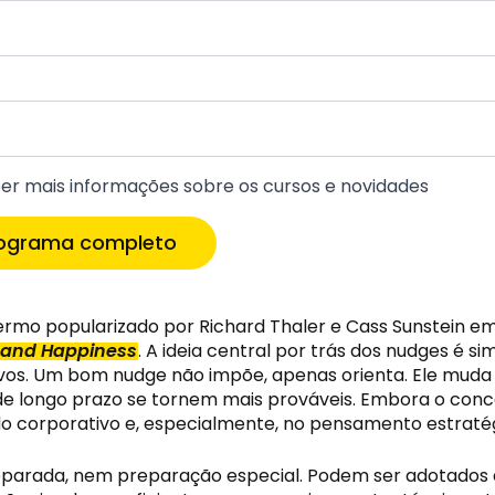
sia por agir — são desafiados antes que se tornem irreve
nsar mais devagar.
 inscrever
 inscrever
 em grupo
er mais informações sobre os cursos e novidades
er mais informações sobre os cursos e novidades
sões em contextos mais planejados, existem também pe
is informações
 a qualidade das conversas e decisões em grupo. São gest
rograma completo
ldam um ambiente menos suscetível a viés, menos contami
es.
termo popularizado por Richard Thaler e Cass Sunstein em 
, and Happiness
. A ideia central por trás dos nudges é 
ntivos. Um bom nudge não impõe, apenas orienta. Ele mud
e longo prazo se tornem mais prováveis. Embora o concei
corporativo e, especialmente, no pensamento estratégi
arada, nem preparação especial. Podem ser adotados em