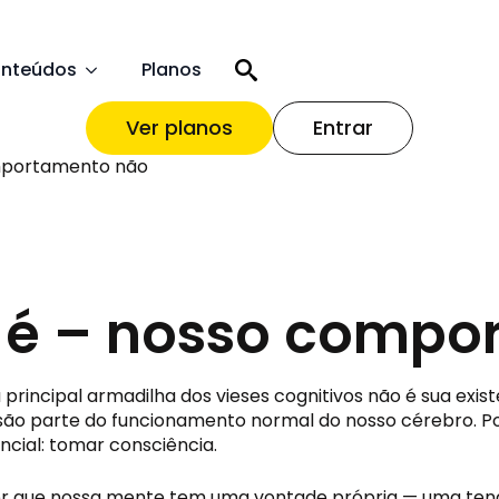
nteúdos
Planos
Ver planos
Entrar
omportamento não
e é – nosso comp
principal armadilha dos vieses cognitivos não é sua exist
são parte do funcionamento normal do nosso cérebro. Po
cial: tomar consciência.
er que nossa mente tem uma vontade própria — uma tendên