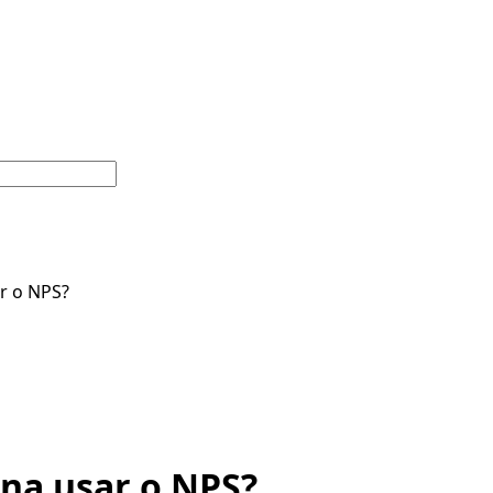
ar o NPS?
ena usar o NPS?