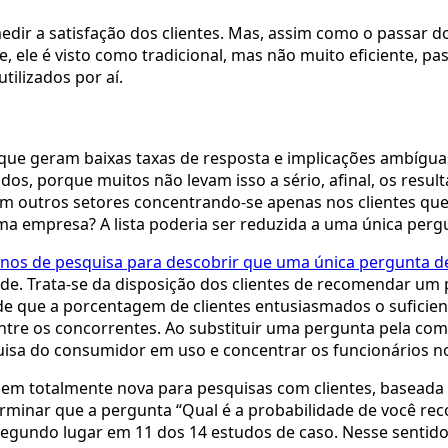
dir a satisfação dos clientes. Mas, assim como o passar d
ele é visto como tradicional, mas não muito eficiente, passí
ilizados por aí. 
rque geram baixas taxas de resposta e implicações ambíguas
dos, porque muitos não levam isso a sério, afinal, os resu
em outros setores concentrando-se apenas nos clientes q
uma empresa? A lista poderia ser reduzida a uma única perg
anos de pesquisa para descobrir que uma única pergunta d
dade. Trata-se da disposição dos clientes de recomendar um
e que a porcentagem de clientes entusiasmados o suficient
tre os concorrentes. Ao substituir uma pergunta pela compl
uisa do consumidor em uso e concentrar os funcionários n
m totalmente nova para pesquisas com clientes, baseada 
erminar que a pergunta “Qual é a probabilidade de você rec
segundo lugar em 11 dos 14 estudos de caso. Nesse sentido,