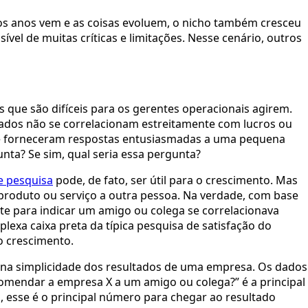
os anos vem e as coisas evoluem, o nicho também cresceu 
vel de muitas críticas e limitações. Nesse cenário, outros 
 que são difíceis para os gerentes operacionais agirem. 
ltados não se correlacionam estreitamente com lucros ou 
ue forneceram respostas entusiasmadas a uma pequena 
unta? Se sim, qual seria essa pergunta?
e pesquisa
 pode, de fato, ser útil para o crescimento. Mas 
 produto ou serviço a outra pessoa. Na verdade, com base 
e para indicar um amigo ou colega se correlacionava 
exa caixa preta da típica pesquisa de satisfação do 
o crescimento.
na simplicidade dos resultados de uma empresa. Os dados 
omendar a empresa X a um amigo ou colega?” é a principal 
 esse é o principal número para chegar ao resultado 