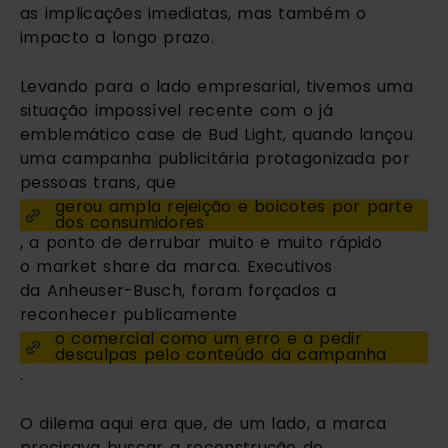
as implicações imediatas, mas também o
impacto a longo prazo.
Levando para o lado empresarial, tivemos uma
situação impossível recente com o já
emblemático case de Bud Light, quando lançou
uma campanha publicitária protagonizada por
pessoas trans, que
gerou ampla rejeição e boicotes por parte
dos consumidores
, a ponto de derrubar muito e muito rápido
o market share da marca. Executivos
da Anheuser-Busch, foram forçados a
reconhecer publicamente
o comercial como um erro e a pedir
desculpas pelo conteúdo da campanha
.
O dilema aqui era que, de um lado, a marca
precisava buscar a reconstrução do