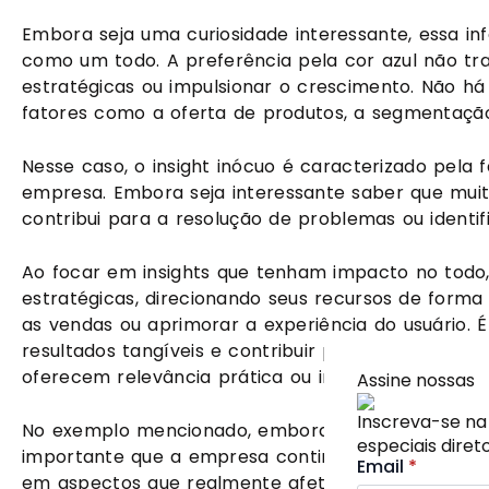
Embora seja uma curiosidade interessante, essa i
como um todo. A preferência pela cor azul não tr
estratégicas ou impulsionar o crescimento. Não h
fatores como a oferta de produtos, a segmentaç
Nesse caso, o insight inócuo é caracterizado pela 
empresa. Embora seja interessante saber que muit
contribui para a resolução de problemas ou identi
Ao focar em insights que tenham impacto no todo
estratégicas, direcionando seus recursos de forma
as vendas ou aprimorar a experiência do usuário. 
resultados tangíveis e contribuir para o sucesso 
oferecem relevância prática ou impacto no negóc
Assine nossas
Inscreva-se na
No exemplo mencionado, embora a preferência pela
especiais diret
importante que a empresa continue sua análise em 
Email
*
em aspectos que realmente afetam a experiência e