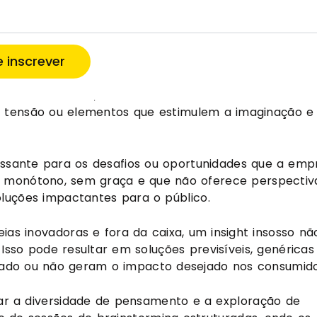
SOSSO
 inscrever
cterizado pela falta de inspiração e criatividade. É 
s ou inovadoras, tornando-se difícil de ser trabalhad
sui tensão ou elementos que estimulem a imaginação e
essante para os desafios ou oportunidades que a emp
o monótono, sem graça e que não oferece perspectiv
luções impactantes para o público.
ias inovadoras e fora da caixa, um insight insosso nã
Isso pode resultar em soluções previsíveis, genéricas
ado ou não geram o impacto desejado nos consumido
ivar a diversidade de pensamento e a exploração de