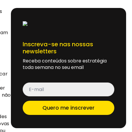
s
nham
Inscreva-se nas nossas
newsletters
Receba conteúdos sobre estratégia
toda semana no seu email
icar
r
E-
er
mail
*
u não
Quero me inscrever
des
ovas
 ou