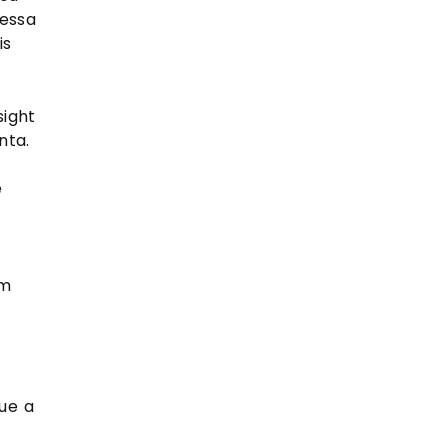
essa
is
sight
nta.
e
om
ue a