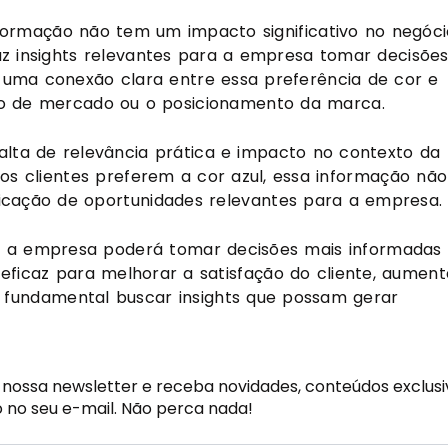
nformação não tem um impacto significativo no negóci
az insights relevantes para a empresa tomar decisõe
á uma conexão clara entre essa preferência de cor e
ão de mercado ou o posicionamento da marca.
falta de relevância prática e impacto no contexto da
os clientes preferem a cor azul, essa informação não
ficação de oportunidades relevantes para a empresa.
, a empresa poderá tomar decisões mais informadas
 eficaz para melhorar a satisfação do cliente, aument
É fundamental buscar insights que possam gerar
geral da empresa, evitando informações inócuas que n
io como um todo.
 nossa newsletter e receba novidades, conteúdos exclusi
 cor azul seja uma curiosidade interessante, é
o no seu e-mail. Não perca nada!
busca de insights mais relevantes e acionáveis, foc
 as necessidades dos clientes.