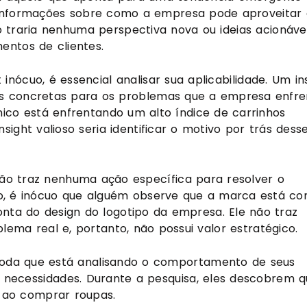
informações sobre como a empresa pode aproveitar 
o traria nenhuma perspectiva nova ou ideias acionáve
ntos de clientes.
nócuo, é essencial analisar sua aplicabilidade. Um in
es concretas para os problemas que a empresa enfre
co está enfrentando um alto índice de carrinhos
ght valioso seria identificar o motivo por trás dess
não traz nenhuma ação específica para resolver o
o, é inócuo que alguém observe que a marca está c
ta do design do logotipo da empresa. Ele não traz
ema real e, portanto, não possui valor estratégico.
oda que está analisando o comportamento de seus
e necessidades. Durante a pesquisa, eles descobrem q
l ao comprar roupas.