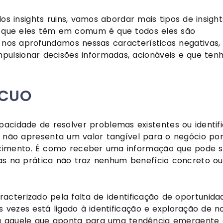
os insights ruins, vamos abordar mais tipos de insight
. O que eles têm em comum é que todos eles são
 nos aprofundamos nessas características negativas,
mpulsionar decisões informadas, acionáveis e que te
ÓCUO
pacidade de resolver problemas existentes ou identif
e não apresenta um valor tangível para o negócio po
scimento. É como receber uma informação que pode s
as na prática não traz nenhum benefício concreto o
acterizado pela falta de identificação de oportunida
vezes está ligado à identificação e exploração de n
ria aquele que aponta para uma tendência emergente