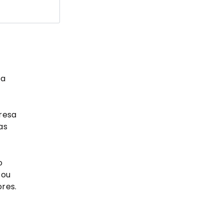
um
o
 a
resa
as
o
 ou
res.