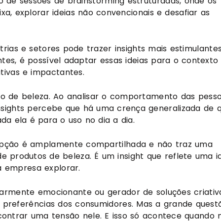
io de sessões de brainstorming estruturadas, onde os
xa, explorar ideias não convencionais e desafiar as
trias e setores pode trazer insights mais estimulantes
es, é possível adaptar essas ideias para o contexto
tivas e impactantes.
 de beleza. Ao analisar o comportamento das pess
sights percebe que há uma crença generalizada de 
a ela é para o uso no dia a dia.
epção é amplamente compartilhada e não traz uma
e produtos de beleza. É um insight que reflete uma i
a empresa explorar.
ularmente emocionante ou gerador de soluções criativ
s preferências dos consumidores. Mas a grande quest
contrar uma tensão nele. E isso só acontece quando 