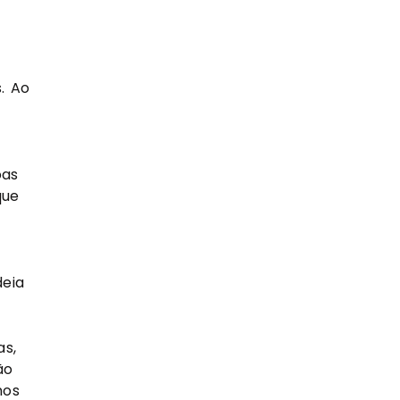
. Ao
oas
que
deia
as,
ão
nos