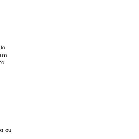
ela
 em
te
ua ou