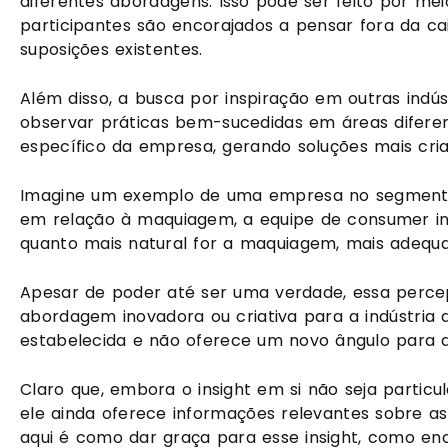
diferentes abordagens. Isso pode ser feito por me
participantes são encorajados a pensar fora da cai
suposições existentes.
Além disso, a busca por inspiração em outras indús
observar práticas bem-sucedidas em áreas diferent
específico da empresa, gerando soluções mais cria
Imagine um exemplo de uma empresa no segmento
em relação à maquiagem, a equipe de consumer in
quanto mais natural for a maquiagem, mais adequad
Apesar de poder até ser uma verdade, essa perc
abordagem inovadora ou criativa para a indústria d
estabelecida e não oferece um novo ângulo para 
Claro que, embora o insight em si não seja partic
ele ainda oferece informações relevantes sobre a
aqui é como dar graça para esse insight, como en