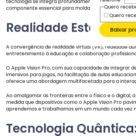
Quero receb
tecnologia se integra profundamente em nosso cotidia
Email
Email
*
*
Quero receb
componente essencial para moldar o impacto positivo
Quero rece
Quero rece
Quero me
Quero me
Realidade Estendida 
Quero ma
Baixar p
A convergência de realidade virtual (VR), realidade a
entretenimento à educação e colaboração profissiona
O Apple Vision Pro, com sua capacidade de integrar de 
imersivos para jogos, na facilitação de aulas educacio
oferece uma abordagem multifacetada para a interaçã
Ao amalgamar as fronteiras entre o físico e o digital,
medida que dispositivos como o Apple Vision Pro pa
aprendemos e trabalhamos em um mundo cada vez mai
Tecnologia Quântica