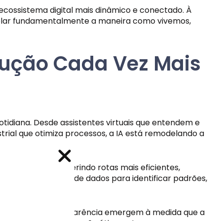
ecossistema digital mais dinâmico e conectado. À
odelar fundamentalmente a maneira como vivemos,
olução Cada Vez Mais
otidiana. Desde assistentes virtuais que entendem e
rial que otimiza processos, a IA está remodelando a
 do usuário, sugerindo rotas mais eficientes,
randes conjuntos de dados para identificar padrões,
vos e ofertas
vos e ofertas
algorítmico e transparência emergem à medida que a