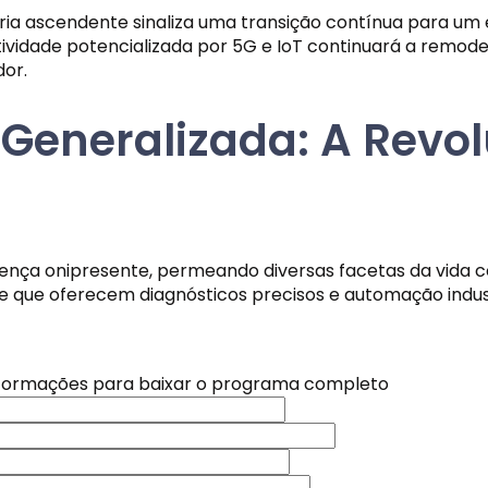
ia ascendente sinaliza uma transição contínua para um 
ctividade potencializada por 5G e IoT continuará a rem
or.
al Generalizada: A Rev
resença onipresente, permeando diversas facetas da vida c
 que oferecem diagnósticos precisos e automação indust
base em aprendizado contínuo, compreende as preferências
nformações para baixar o programa completo
ecipando necessidades diárias. Em saúde, a IA analisa g
entos personalizados.
 nossa newsletter e receba novidades, conteúdos exclusi
 nossa newsletter e receba novidades, conteúdos exclusi
mportância da ética. Questões como privacidade, viés 
o no seu e-mail. Não perca nada!
o no seu e-mail. Não perca nada!