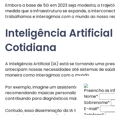
Embora a base de 5G em 2023 seja modesta, a trajetór
medida que a infraestrutura se expande, a intercone
trabalhamos e interagimos com o mundo ao nosso red
Inteligência Artifici
Cotidiana
A Inteligência Artificial (IA) está se tornando uma p
antecipam nossas necessidades até sistemas de saúde
maneira como interagimos com o mundo.
Por exemplo, imagine um assistente virtual que, com 
Preencha as i
Nome
*
recomendando músicas personalizadas e até mesmo ant
Nome
*
Sobrenome
*
Assine nossas
Assine nossas
contribuindo para diagnósticos mais rápidos e tratam
Sobrenome
*
E-mail
*
Inscreva-se na
Inscreva-se na
E-mail
*
Telefone
*
Contudo, essa disseminação da IA também destaca a i
especiais diret
especiais diret
Telefone
*