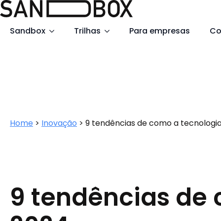
Search
Sandbox
Trilhas
Para empresas
Co
for:
Home
>
Inovação
>
9 tendências de como a tecnologia 
9 tendências de 