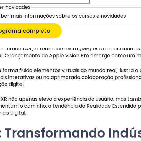
er novidades
no. Assim, enquanto a IA generalizada promete avanços 
er novidades
 dessa revolução tecnológica.
ber mais informações sobre os cursos e novidades
ber mais informações sobre os cursos e novidades
 inscrever
 inscrever
(XR): Fronteiras Digi
is informações
rograma completo
umentada (AR) e realidade mista (MR) está redefinindo as
l. O lançamento do Apple Vision Pro emerge como um mar
forma fluida elementos virtuais ao mundo real, ilustra o
nais interativas ou na aprimorada colaboração profissiona
o digital.
 a XR não apenas eleva a experiência do usuário, mas tamb
vimentam o caminho, a tendência da Realidade Estendid
s digital.
: Transformando Indú