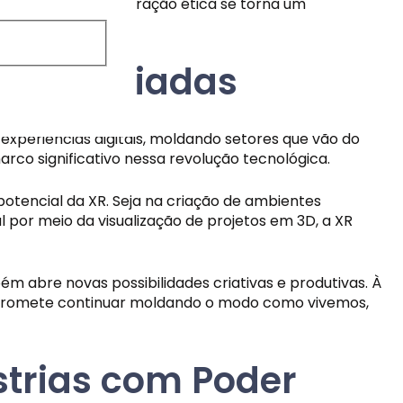
notáveis, a consideração ética se torna um
tais Ampliadas
 experiências digitais, moldando setores que vão do
co significativo nessa revolução tecnológica.
 potencial da XR. Seja na criação de ambientes
l por meio da visualização de projetos em 3D, a XR
ém abre novas possibilidades criativas e produtivas. À
a promete continuar moldando o modo como vivemos,
strias com Poder