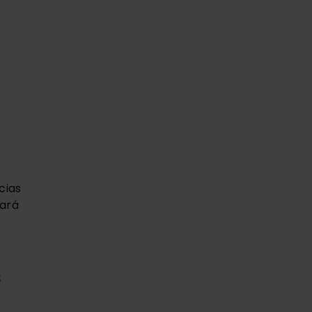
ias 
ará 
s