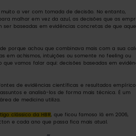
 muito a ver com tomada de decisão. No entanto, 
para malhar em vez da azul, as decisões que as empr
m ser baseadas em evidências concretas de que aquel
rde porque achou que combinava mais com a sua calç
s em achismos, intuições ou somente no feeling ou 
so que vamos falar aqui: decisões baseadas em evidênc
ntes de evidências científicas e resultados empíricos
ssuntos e analisá-los de forma mais técnica. É um 
rea de medicina utiliza.
tigo clássico da HBR
, que ficou famoso lá em 2006, 
tton e cada ano que passa fica mais atual.