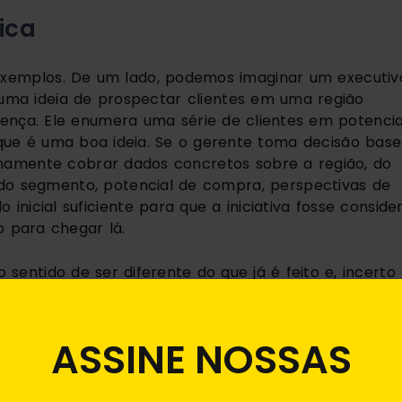
ica
 exemplos. De um lado, podemos imaginar um executivo
uma ideia de prospectar clientes em uma região 
ença. Ele enumera uma série de clientes em potencial
que é uma boa ideia. Se o gerente toma decisão base
imamente cobrar dados concretos sobre a região, do 
o segmento, potencial de compra, perspectivas de 
inicial suficiente para que a iniciativa fosse consider
 para chegar lá.
entido de ser diferente do que já é feito e, incerto 
o. Imagine que a área de RH da empresa leva a 
k 360º. É uma prática bem adotada no mercado, em 
 evidência suficiente para que o projeto fosse aceito,
ASSINE NOSSAS
cias da eficiência desse tipo de sistema de feedback, 
eedback 360 ganham em que? Tem menos turnover? 
oporção? Segundo quais estudos?