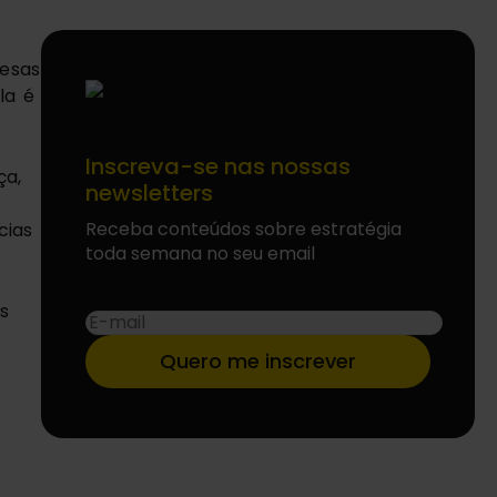
esas 
a é 
Inscreva-se nas nossas
a, 
newsletters
Receba conteúdos sobre estratégia
ias 
toda semana no seu email
 
E-
mail
*
Quero me inscrever