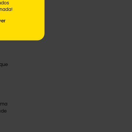
údos
 nada!
as 
ver
 
que 
ma 
de 