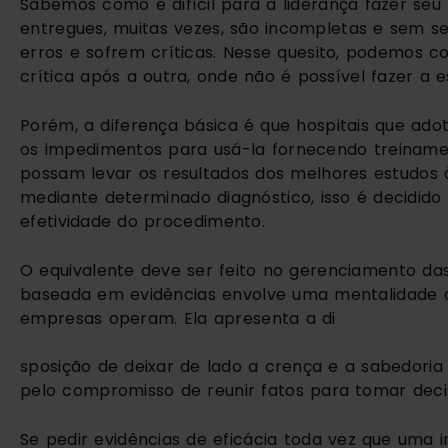
Sabemos como é difícil para a liderança fazer seu
entregues, muitas vezes, são incompletas e sem s
erros e sofrem críticas. Nesse quesito, podemos 
crítica após a outra, onde não é possível fazer a 
Porém, a diferença básica é que hospitais que ad
os impedimentos para usá-la fornecendo treinament
possam levar os resultados dos melhores estudos à 
mediante determinado diagnóstico, isso é decidid
efetividade do procedimento.
O equivalente deve ser feito no gerenciamento da
baseada em evidências envolve uma mentalidade di
empresas operam. Ela apresenta a di
sposição de deixar de lado a crença e a sabedoria 
pelo compromisso de reunir fatos para tomar decis
Se pedir evidências de eficácia toda vez que uma i