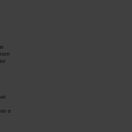
s 
ram 
or 
ua 
as a 
 