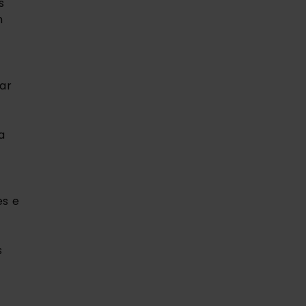
 
 
r 
 
s e 
 