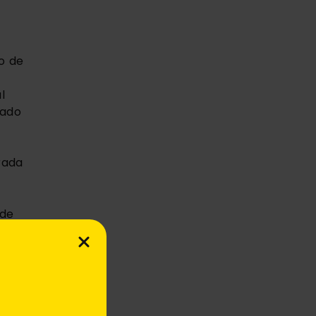
 de 
 
ado 
ada 
de 
 
de 