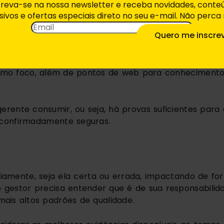
creva-se na nossa newsletter e receba novidades, conte
sivos e ofertas especiais direto no seu e-mail. Não perca
 com que as pessoas pensem antes de propor iniciativ
Email
*
Quero me inscre
o, dezenas de jornais de negócios, 30 mil livros 
smo foco, além de pontos de web para conhecimento
erente consumir, ou seja, há provas suficientes para 
confirmadamente seguras.
iamente, seja ela certa ou errada, impactando de for
o gestor precisa entender que é de sua responsabilida
ais altos padrões de qualidade.