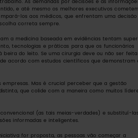
 trabalho. As demandas por decisões e as informações
entido, e até mesmo os melhores executivos cometem
compará-los aos médicos, que enfrentam uma decisão 
escolha correta sempre.
otam a medicina baseada em evidências tentam supera
o, tecnologias e práticas para que os funcionários 
beira do leito. Se uma cirurgia deve ou não ser feita 
o de acordo com estudos científicos que demonstram a
s empresas. Mas é crucial perceber que a gestão 
stinta, que colide com a maneira como muitos lídere
convencional (as tais meias-verdades) e substituí-las
ões informadas e inteligentes.
niciativa for proposta, as pessoas vão começar a 