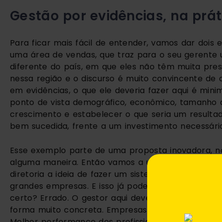
Gestão por evidências, na prát
Para ficar mais fácil de entender, vamos dar dois
uma área de vendas, que traz para o seu gerente 
diferente do país, em que eles não têm muita pres
nessa região e o discurso é muito convincente de 
em evidências, o que ele deveria fazer aqui é min
ponto de vista demográfico, econômico, tamanho d
crescimento e estabelecer o que seria um resultado 
bem sucedida, frente a um investimento necessário
Esse exemplo parte de uma proposta inovadora, no s
alguma maneira. Então vamos a um segundo exempl
diretoria a ideia de fazer um sistema de feedbac
grandes empresas. E isso já poderia ser considerado
certo? Errado. O gestor aqui deveria cobrar evidên
forma muito concreta. Empresas que adotam o f
Melhor performance dos profissionais? Em que pr