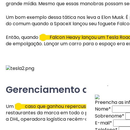
grande mídia. Mesmo que essas manobras possam ser b
Um bom exemplo dessa tática nos leva a Elon Musk. É
do comum quando a SpaceX lançou seu foguete Falcon
Então, quando 
Falcon Heavy lançou um Tesla Roa
de empolgação. Lançar um carro para o espaço era exa
Gerenciamento de crise 
Preencha as i
Nome
*
Um 
caso que ganhou repercussão
 ocorreu na Ing
Nome
*
Sobrenome
*
Assine nossas
Assine nossas
restaurantes da marca em todo o país simplesmente f
Sobrenome
*
E-mail
*
a DHL, operadora logística recém-contratada para fa
Inscreva-se na
Inscreva-se na
E-mail
*
Telefone
*
especiais diret
especiais diret
Telefone
*