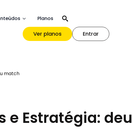
nteúdos
Planos
Ver planos
Entrar
deu match
s e Estratégia: de