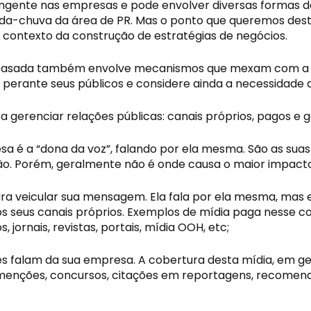
angente nas empresas e pode envolver diversas formas de
da-chuva da área de PR. Mas o ponto que queremos destac
contexto da construção de estratégias de negócios.
basada também envolve mecanismos que mexam com a op
ante seus públicos e considere ainda a necessidade de 
ra gerenciar relações públicas: canais próprios, pagos e 
 é a “dona da voz”, falando por ela mesma. São as suas red
ação. Porém, geralmente não é onde causa o maior impacto
ra veicular sua mensagem. Ela fala por ela mesma, mas e
 seus canais próprios. Exemplos de mídia paga nesse c
 jornais, revistas, portais, mídia OOH, etc;
 falam da sua empresa. A cobertura desta mídia, em geral 
 menções, concursos, citações em reportagens, recomend