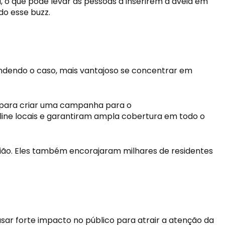
o que pode levar as pessoas a inserirem a aveia em 
do esse buzz.
ndendo o caso, mais vantajoso se concentrar em 
R para criar uma campanha para o 
nline locais e garantiram ampla cobertura em todo o 
ião. Eles também encorajaram milhares de residentes 
ar forte impacto no público para atrair a atenção da 