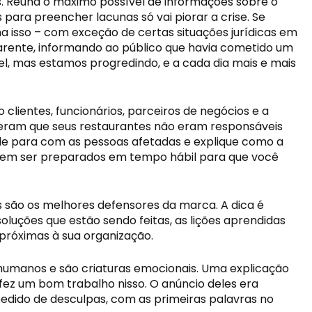
. Reúna o máximo possível de informações sobre o 
para preencher lacunas só vai piorar a crise. Se 
a isso – com exceção de certas situações jurídicas em 
rente, informando ao público que havia cometido um 
l, mas estamos progredindo, e a cada dia mais e mais 
 clientes, funcionários, parceiros de negócios e a 
eram que seus restaurantes não eram responsáveis 
de para com as pessoas afetadas e explique como a 
evem ser preparados em tempo hábil para que você 
s são os melhores defensores da marca. A dica é 
luções que estão sendo feitas, as lições aprendidas 
próximas à sua organização. 
humanos e são criaturas emocionais. Uma explicação 
fez um bom trabalho nisso. O anúncio deles era 
edido de desculpas, com as primeiras palavras no 