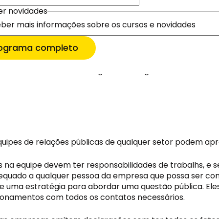
er novidades
nte – alguns até chamaram a polícia. Crise na certa. Ne
er novidades
m torno da marca – e, mais do que isso, trouxe prejuízos
ber mais informações sobre os cursos e novidades
ber mais informações sobre os cursos e novidades
 inscrever
 inscrever
o no Medium
 analisando o gerenciamento de crise após o 
is informações
rograma completo
ágina inteira nos principais jornais do país, apenas um 
turadas, soletrando FCK. Um jogo inteligente de letras.
 Um restaurante de frango sem frango. Não é o ideal”.
equipes de relações públicas de qualquer setor podem apr
s na equipe devem ter responsabilidades de trabalhs, e s
uado a qualquer pessoa da empresa que possa ser contat
 e uma estratégia para abordar uma questão pública. El
cionamentos com todos os contatos necessários.