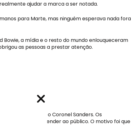
ealmente ajudar a marca a ser notada. 
humanos para Marte, mas ninguém esperava nada fora 
id Bowie, a mídia e o resto do mundo enlouqueceram 
obrigou as pessoas a prestar atenção.
 frito, cujo dono é o Coronel Sanders. Os 
ão conseguiam atender ao público. O motivo foi que 
. 
vos e ofertas
vos e ofertas