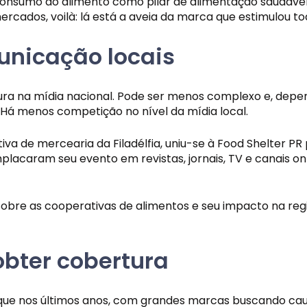
onsumo do alimento como pilar de alimentação saudável, 
cados, voilà: lá está a aveia da marca que estimulou to
nicação locais
ura na mídia nacional. Pode ser menos complexo e, depe
 Há menos competição no nível da mídia local.
a de mercearia da Filadélfia, uniu-se à Food Shelter P
mplacaram seu evento em revistas, jornais, TV e canais o
obre as cooperativas de alimentos e seu impacto na reg
bter cobertura
que nos últimos anos, com grandes marcas buscando caus