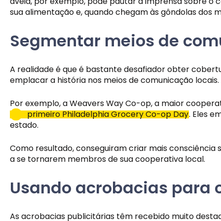
aveia, por exemplo, pode pautar a imprensa sobre o c
sua alimentação e, quando chegam às gôndolas dos mer
Segmentar meios de comu
A realidade é que é bastante desafiador obter cobert
emplacar a história nos meios de comunicação locais.
Por exemplo, a Weavers Way Co-op, a maior cooperativ
primeiro Philadelphia Grocery Co-op Day
. Eles e
estado.
Como resultado, conseguiram criar mais consciência s
a se tornarem membros de sua cooperativa local.
Usando acrobacias para o
As acrobacias publicitárias têm recebido muito desta