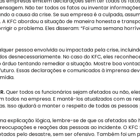
, as empresas emitem declarações sem ter todos os fatos
ensagem. Não ter todos os fatos ou inventar informações 
ando a causa da crise. Se sua empresa é a culpada, assum
 A KFC abordou a situação de maneira honesta e transpa
igir o problema. Eles disseram: “Foi uma semana horríve
ualquer pessoa envolvida ou impactada pela crise, incluindo
ados desnecessariamente. No caso do KFC, eles reconhec
o árduo tentando remediar a situação. Mostre boa vonta
o futuro. Essas declarações e comunicados à imprensa d
mídia.
R. 
Quer todos os funcionários sejam afetados ou não, ele
m todos na empresa. E mantê-los atualizados com as reso
s. Isso ajudará a manter o respeito de todas as pessoas 
a explicação lógica, lembre-se de que os afetados são 
 preocupações e reações das pessoas ao incidente. O KFC 
tados pelo desastre, sem ser ofensivo. Também foi um p