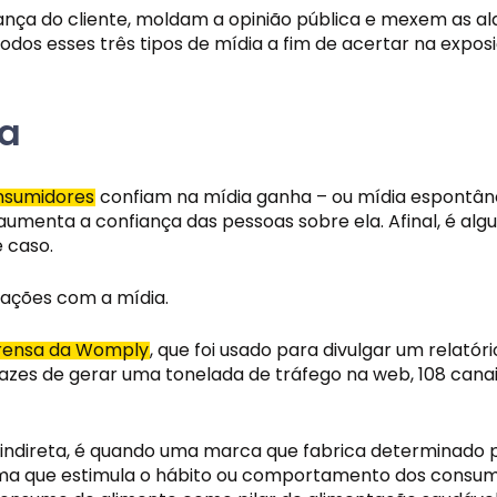
iança do cliente, moldam a opinião pública e mexem as 
dos esses três tipos de mídia a fim de acertar na expos
a
nsumidores
 confiam na mídia ganha – ou mídia espontân
, aumenta a confiança das pessoas sobre ela. Afinal, é al
 caso. 
ações com a mídia. 
rensa da Womply
, que foi usado para divulgar um relató
es de gerar uma tonelada de tráfego na web, 108 canais 
indireta, é quando uma marca que fabrica determinado 
 que estimula o hábito ou comportamento dos consumid