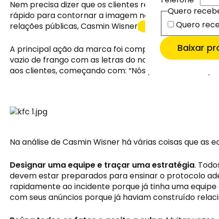
Quero receb
Nem precisa dizer que os clientes reagiram negativame
Email
Email
*
*
Quero receb
rápido para contornar a imagem negativa que se criou e
Quero rece
Quero rece
Quero me
Quero me
relações públicas, Casmin Wisner
, escreveu artig
Quero ma
Baixar p
A principal ação da marca foi comprar um anúncio de p
vazio de frango com as letras do nome da empresa mis
aos clientes, começando com: “Nós pedimos desculpas.
Na análise de Casmin Wisner há várias coisas que as 
Designar uma equipe e traçar uma estratégia
. Todo
devem estar preparados para ensinar o protocolo adeq
rapidamente ao incidente porque já tinha uma equipe
com seus anúncios porque já haviam construído rela