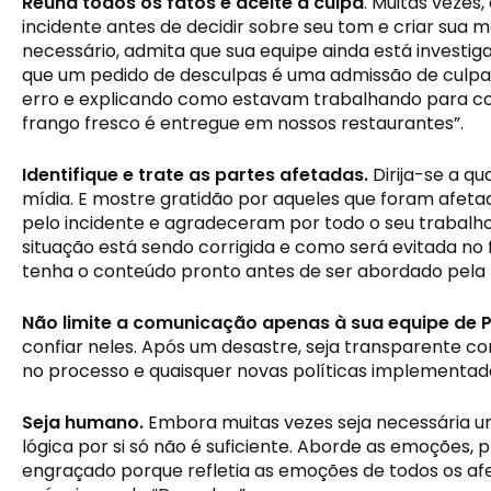
Reúna todos os fatos e aceite a culpa
. Muitas vezes
incidente antes de decidir sobre seu tom e criar sua m
necessário, admita que sua equipe ainda está investig
que um pedido de desculpas é uma admissão de culpa.
erro e explicando como estavam trabalhando para corr
frango fresco é entregue em nossos restaurantes”.
Identifique e trate as partes afetadas.
 Dirija-se a q
mídia. E mostre gratidão por aqueles que foram afet
pelo incidente e agradeceram por todo o seu trabalh
situação está sendo corrigida e como será evitada n
tenha o conteúdo pronto antes de ser abordado pela 
Não limite a comunicação apenas à sua equipe de P
confiar neles. Após um desastre, seja transparente co
no processo e quaisquer novas políticas implementada
Seja humano. 
Embora muitas vezes seja necessária um
lógica por si só não é suficiente. Aborde as emoções,
engraçado porque refletia as emoções de todos os afe