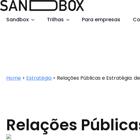
Search
Sandbox
Trilhas
Para empresas
Co
for:
Home
>
Estratégia
>
Relações Públicas e Estratégia: 
Relações Pública