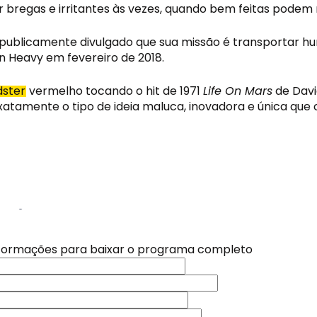
regas e irritantes às vezes, quando bem feitas podem r
 publicamente divulgado que sua missão é transportar 
 Heavy em fevereiro de 2018.
dster
 vermelho tocando o hit de 1971 
Life On Mars
 de Dav
tamente o tipo de ideia maluca, inovadora e única que 
de imagem
nformações para baixar o programa completo
laterra em fevereiro de 2018, com a KFC – aquela do frango
icaram sem frango e precisaram fechar as portas, pois n
zer as entregas, enfrentou problemas em suas operações
 nossa newsletter e receba novidades, conteúdos exclusi
 nossa newsletter e receba novidades, conteúdos exclusi
o no seu e-mail. Não perca nada!
o no seu e-mail. Não perca nada!