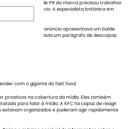
ssa hora, a equipe de PR da marca precisou trabalhar 
 reais para o negócio. A especialista britânica em 
episódio.
dia depois do fato. O anúncio apresentava um balde 
 Abaixo da imagem havia um parágrafo de desculpas 
ender com o gigante do fast food:
er proativos na cobertura da mídia. Eles também 
ada para falar à mídia. A KFC foi capaz de reagir 
es estavam organizados e puderam agir rapidamente 