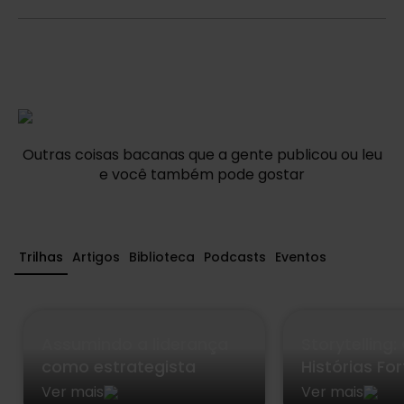
Outras coisas bacanas que a gente publicou ou leu
e você também pode gostar
Trilhas
Artigos
Biblioteca
Podcasts
Eventos
Assumindo a liderança
Storytelling
como estrategista
Histórias Fo
Ver mais
Ver mais