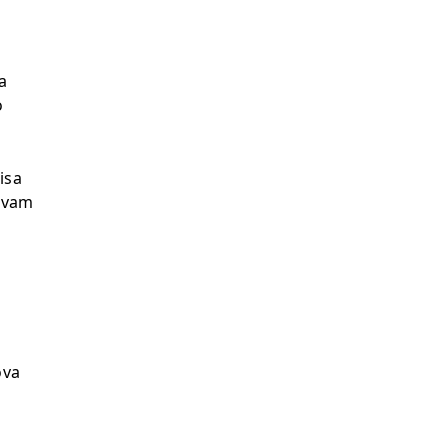
 
 
sa 
avam 
va 