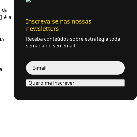
 da 
 é a 
Inscreva-se nas nossas
newsletters
Receba conteúdos sobre estratégia toda
da 
semana no seu email
E-
mail
 
*
Quero me inscrever