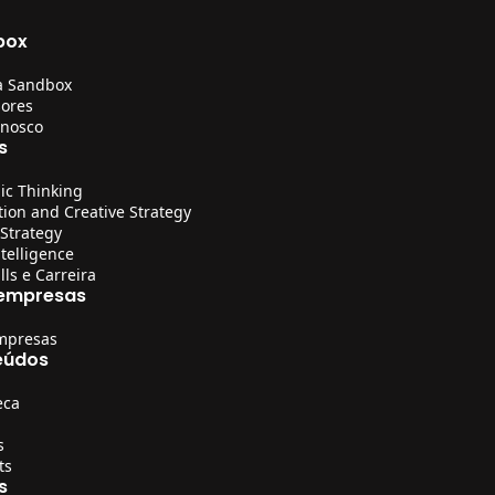
box
a Sandbox
sores
onosco
s
ic Thinking
tion and Creative Strategy
 Strategy
telligence
ills e Carreira
 empresas
mpresas
eúdos
eca
s
ts
s