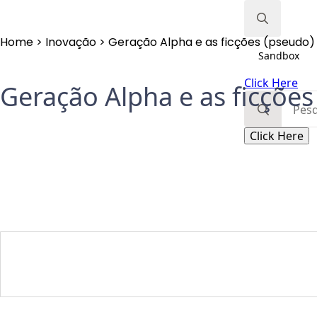
Home
>
Inovação
>
Geração Alpha e as ficções (pseudo) 
Search
Sandbox
for:
Click Here
Geração Alpha e as ficções
Search
for:
Click Here