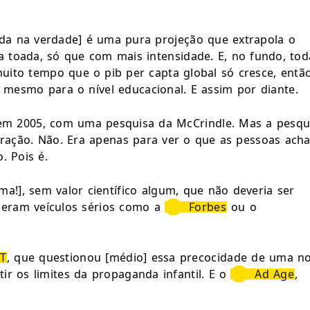
da na verdade] é uma pura projeção que extrapola o 
toada, só que com mais intensidade. E, no fundo, toda
uito tempo que o pib per capta global só cresce, então
 mesmo para o nível educacional. E assim por diante.
u em 2005, com uma pesquisa da McCrindle. Mas a pesqui
geração. Não. Era apenas para ver o que as pessoas ach
. Pois é.
], sem valor científico algum, que não deveria ser 
eram veículos sérios como a 
Forbes
 ou o 
T
, que questionou [médio] essa precocidade de uma no
ir os limites da propaganda infantil. E o 
Ad Age
, 