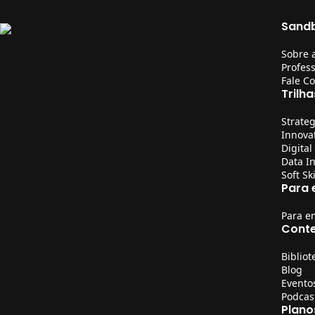
Sand
Sobre 
Profes
Fale C
Trilha
Strateg
Innova
Digital
Data In
Soft Sk
Para
Para e
Cont
Bibliot
Blog
Evento
Podcas
Plano