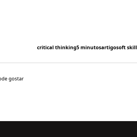
critical thinking
5 minutos
artigo
soft skill
ode gostar