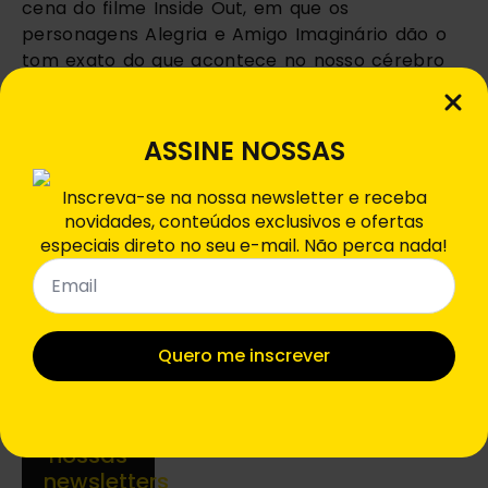
cena do filme Inside Out, em que os 
personagens Alegria e Amigo Imaginário dão o 
tom exato do que acontece no nosso cérebro 
que nos faz misturar tanto as bolas entre 
evidências e opiniões, o que empobrece 
bastante nosso julgamento sobre todas as 
ASSINE NOSSAS
coisas.
Inscreva-se na nossa newsletter e receba
Sim, qualquer semelhança com a internet não é 
novidades, conteúdos exclusivos e ofertas
mera coincidência.
especiais direto no seu e-mail. Não perca nada!
Email
*
Quero me inscrever
Inscreva-
se nas
nossas
newsletters