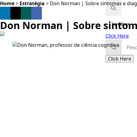
Home
>
Estratégia
>
Don Norman | Sobre sintomas e diag
Search
Don Norman | Sobre sintoma
Sandbox
for:
Click Here
Search
for:
Click Here