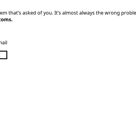
lem that’s asked of you. It’s almost always the wrong probl
ptoms.
ail