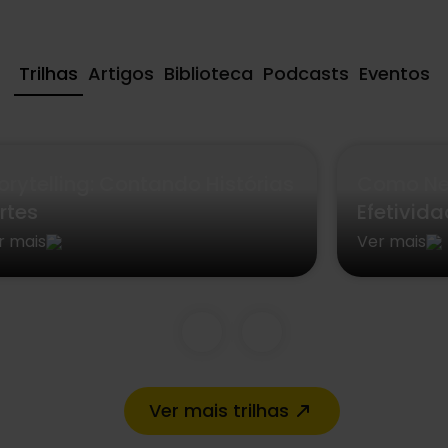
Trilhas
Artigos
Biblioteca
Podcasts
Eventos
orytelling: Contando Histórias
Como Ne
rtes
Efetivid
r mais
Ver mais
Ver mais trilhas