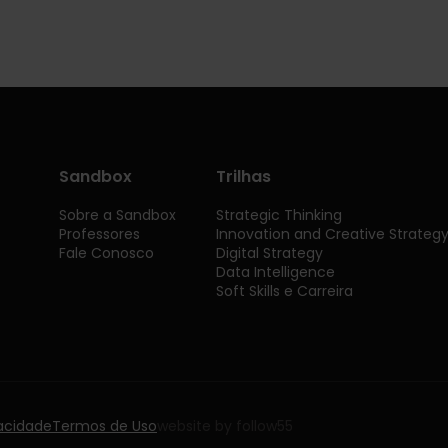
Sandbox
Trilhas
Sobre a Sandbox
Strategic Thinking
Professores
Innovation and Creative Strateg
Fale Conosco
Digital Strategy
Data Intelligence
Soft Skills e Carreira
vacidade
Termos de Uso
website by follow55