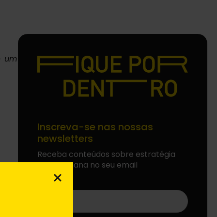
 um 
Inscreva-se nas nossas
newsletters
Receba conteúdos sobre estratégia
toda semana no seu email
E-
mail
*