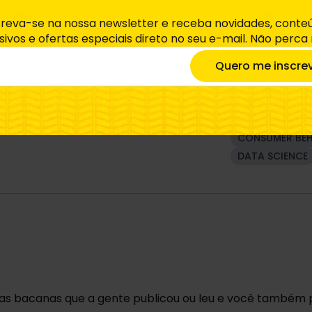
creva-se na nossa newsletter e receba novidades, conte
sivos e ofertas especiais direto no seu e-mail. Não perca
Quero me inscre
1 MINUTO
AN
CONSUMER BE
DATA SCIENCE
sas bacanas que a gente publicou ou leu e você também 