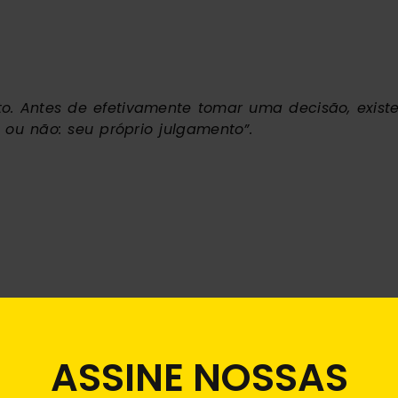
. Antes de efetivamente tomar uma decisão, existe
a ou não: seu próprio julgamento”.
ASSINE NOSSAS