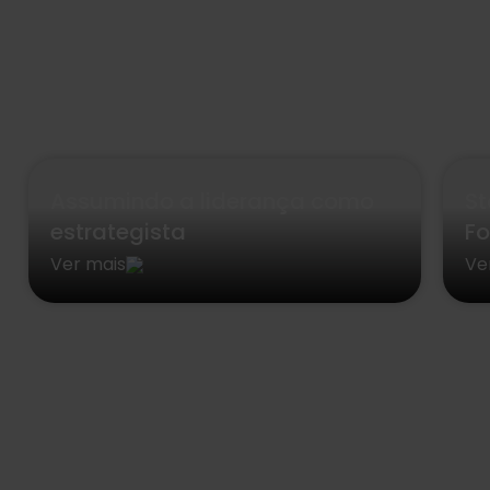
Assumindo a liderança como
St
estrategista
Fo
Ver mais
Ve