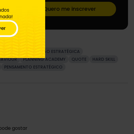
Quero me inscrever
údos
 nada!
ver
ÁLISE
COMUNICAÇÃO ESTRATÉGICA
HAVIOUR
PLANNING ACADEMY
QUOTE
HARD SKILL
PENSAMENTO ESTRATÉGICO
pode gostar