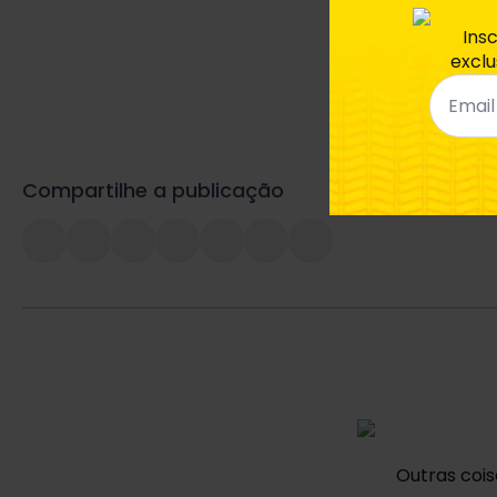
Ins
exclu
Email
*
Compartilhe a publicação
Outras coi