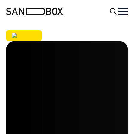
Search
for: