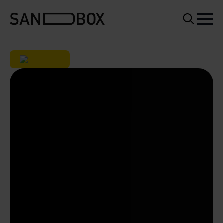
Search
for: