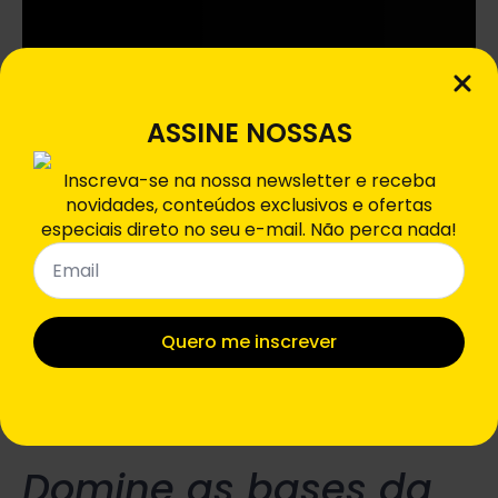
ASSINE NOSSAS
Inscreva-se na nossa newsletter e receba
novidades, conteúdos exclusivos e ofertas
especiais direto no seu e-mail. Não perca nada!
Email
*
Quero me inscrever
Domine as bases da