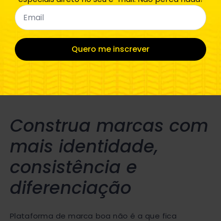
Email
*
Quero me inscrever
Construa marcas com
mais identidade,
consistência e
diferenciação
Plataforma de marca boa não é a que fica