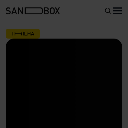
Search
for: