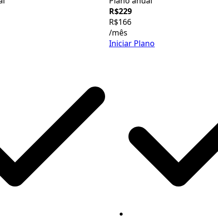
al
Plano anual
R$229
R$166
/mês
Iniciar Plano