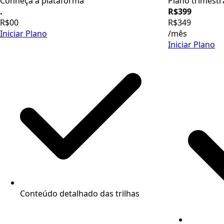
Conheça a plataforma
Plano trimestr
.
R$399
R$00
R$349
Iniciar Plano
/mês
Iniciar Plano
Conteúdo detalhado das trilhas