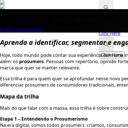
Como entender e lidar com
Search
Sandbox
Aprenda a identificar, segmentar e engajar os novos prot
for:
Quero me inscrever
Click Here
Search
Aprenda a identificar, segmentar e eng
for:
Click Here
Hoje, todo mundo pode contar sua experiência com uma ma
além: os
prosumers
. Pessoas com repertório, opinião for
marca que quer se manter relevante.
Essa trilha é para quem quer se aprofundar nesse novo perf
diferenciar prosumers de consumidores tradicionais, enten
Mapa da trilha
Mais do que falar com a massa, essa trilha é sobre constru
Etapa 1 – Entendendo o Prosumerismo
Na era digital, somos todos prosumers: criamos, consumim