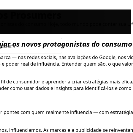
 os Prosumers
Trilhas
Para empresas
Conteúdos
Plano
agonistas do consumo Hoje, todo mundo pode contar sua ...
ajar os novos protagonistas do consumo
rca — nas redes sociais, nas avaliações do Google, nos v
te e poder real de influência. Entender quem são, o que va
il de consumidor e aprender a criar estratégias mais efica
der como usar dados e insights para identificá-los e como
ir pontes com quem realmente influencia — com estratégia, i
os, influenciamos. As marcas e a publicidade se reinvent