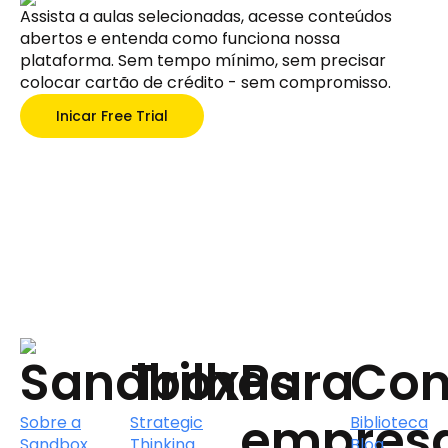
Assista a aulas selecionadas, acesse conteúdos
abertos e entenda como funciona nossa
plataforma. Sem tempo mínimo, sem precisar
colocar cartão de crédito - sem compromisso.
Inicar Free Trial
Sandbox
Trilhas
Para
Con
empres
Sobre a
Strategic
Biblioteca
Sandbox
Thinking
Blog