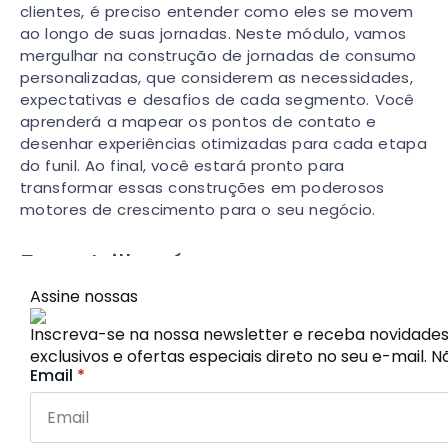
clientes, é preciso entender como eles se movem
ao longo de suas jornadas. Neste módulo, vamos
mergulhar na construção de jornadas de consumo
personalizadas, que considerem as necessidades,
expectativas e desafios de cada segmento. Você
aprenderá a mapear os pontos de contato e
desenhar experiências otimizadas para cada etapa
do funil. Ao final, você estará pronto para
transformar essas construções em poderosos
motores de crescimento para o seu negócio.
Essa trilha é para quem:
Assine nossas
–
Quer segmentar audiências de forma mais
Inscreva-se na nossa newsletter e receba novidade
estratégica e eficaz
exclusivos e ofertas especiais direto no seu e-mail. 
–
Busca transformar segmentação em decisões
Email
*
reais de mídia, conteúdo e jornada
–
Precisa estruturar experiências personalizadas ao
longo do funil