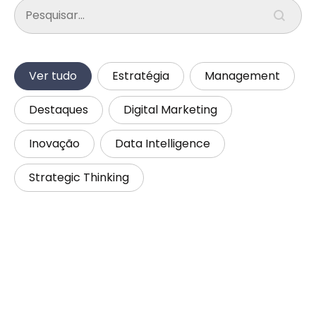
Search content
Busca
Categorias
Ver tudo
Estratégia
Management
Destaques
Digital Marketing
Inovação
Data Intelligence
Strategic Thinking