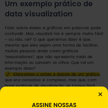
Um exemplo prático de 
data visualization
Falar sobre dados e gráficos em palavras pode 
confundir. Mas, visualizá-los é sempre muito fácil 
– ou não, né? O que queremos dizer é que, 
mesmo que eles sejam uma forma de facilitar, 
muitas pessoas ainda criam gráficos 
“assustadores”, que não apresenta nada de 
informação ou cansam os olhos. Que tal um 
exemplo disso? 
Elencamos o antes e depois de um gráfico
, 
que era cansativo e complexo, mas que, com 
boas práticas de visualização, se tornou fácil, 
simples e compreensível.
ASSINE NOSSAS