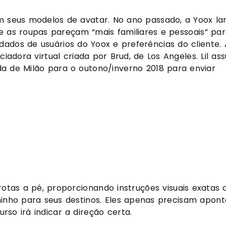
seus modelos de avatar. No ano passado, a Yoox lan
e as roupas pareçam “mais familiares e pessoais” par
dados de usuários do Yoox e preferências do cliente. A
adora virtual criada por Brud, de Los Angeles. Lil ass
de Milão para o outono/inverno 2018 para enviar 
as a pé, proporcionando instruções visuais exatas q
nho para seus destinos. Eles apenas precisam aponta
so irá indicar a direção certa.