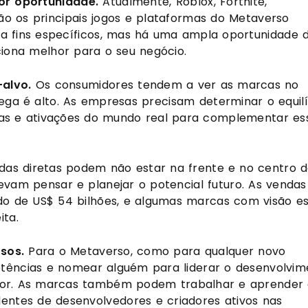
or oportunidade. 
Atualmente, Roblox, Fortnite, 
ão os principais jogos e plataformas do Metaverso 
ra fins específicos, mas há uma ampla oportunidade d
ciona melhor para o seu negócio.
alvo. 
Os consumidores tendem a ver as marcas no 
ga é alto. As empresas precisam determinar o equilíb
sivas e ativações do mundo real para complementar ess
das diretas podem não estar na frente e no centro d
vam pensar e planejar o potencial futuro. As vendas 
do de US$ 54 bilhões, e algumas marcas com visão es
ta. 
sos.
 Para o Metaverso, como para qualquer novo 
ências e nomear alguém para liderar o desenvolvime
alor. As marcas também podem trabalhar e aprender 
entes de desenvolvedores e criadores ativos nas 