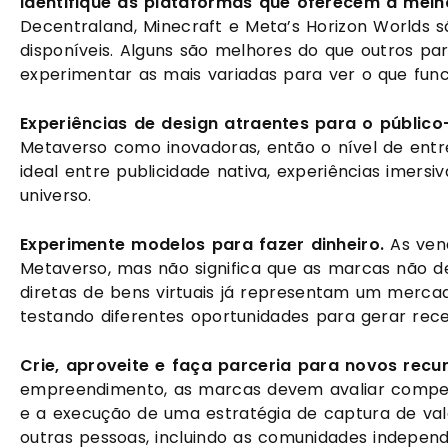
Identifique as plataformas que oferecem a melh
Decentraland, Minecraft e Meta’s Horizon Worlds s
disponíveis. Alguns são melhores do que outros pa
experimentar as mais variadas para ver o que fun
Experiências de design atraentes para o público-
Metaverso como inovadoras, então o nível de entre
ideal entre publicidade nativa, experiências imer
universo. 
Experimente modelos para fazer dinheiro.
 As ven
Metaverso, mas não significa que as marcas não de
diretas de bens virtuais já representam um merca
testando diferentes oportunidades para gerar recei
Crie, aproveite e faça parceria para novos recur
empreendimento, as marcas devem avaliar compet
e a execução de uma estratégia de captura de v
outras pessoas, incluindo as comunidades independ