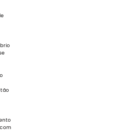
e 
rio 
e 
o 
tão 
nto 
com 