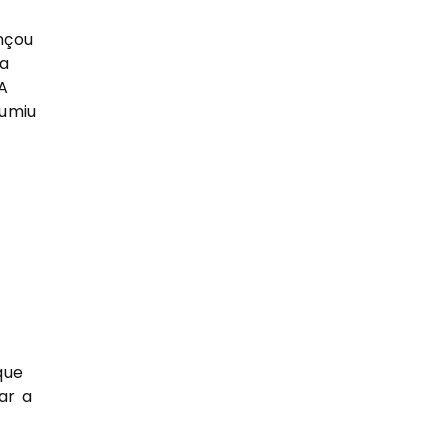
çou 
a 
 
umiu 
ue 
r a 