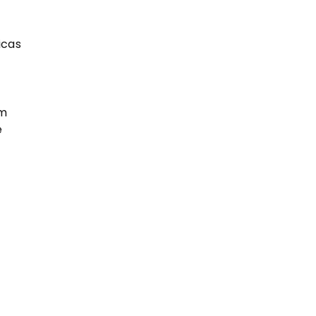
cas 
m 
 