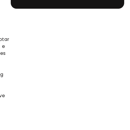
tar 
e 
es 
g 
e 