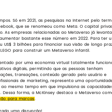
pos. Só em 2021, as pesquisas na Internet pelo term
ebook, que se renomeou como Meta. O capital privad
. As empresas relacionadas ao Metaverso já levanta
 aumentar bastante esse número em 2022. Para ter u
ou US$ 3 bilhões para financiar sua visão de longo praz
EGO para construir um Metaverso infantil. 
entado por uma economia virtual totalmente funcional
ivos digitais, permitindo que as pessoas tenham 
rações, transações, conteúdo gerado pelo usuário e 
fissionais de marketing, representa uma oportunidade
, ao mesmo tempo em que impulsiona as capacidades
s. Dessa forma, a McKinsey destaca o Metaverso como
ção para marcas
.
rado uma disrupção! 