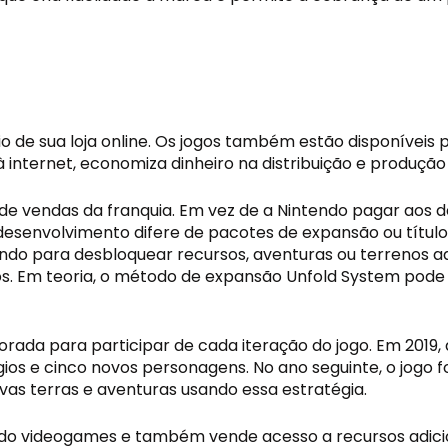
o de sua loja online. Os jogos também estão disponíveis 
nternet, economiza dinheiro na distribuição e produção f
 vendas da franquia. Em vez de a Nintendo pagar aos des
envolvimento difere de pacotes de expansão ou títulos 
ndo para desbloquear recursos, aventuras ou terrenos adi
s. Em teoria, o método de expansão Unfold System pode 
da para participar de cada iteração do jogo. Em 2019, a
ágios e cinco novos personagens. No ano seguinte, o jogo
s terras e aventuras usando essa estratégia.
iando videogames e também vende acesso a recursos adici