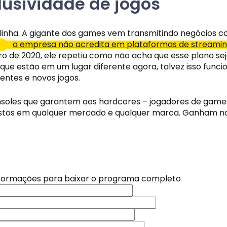
usividade de jogos
ra linha. A gigante dos games vem transmitindo negócios
a empresa não acredita em plataformas de streamin
o de 2020, ele repetiu como não acha que esse plano sej
que estão em um lugar diferente agora, talvez isso func
entes e novos jogos.
onsoles que garantem aos hardcores – jogadores de games
vistos em qualquer mercado e qualquer marca. Ganham na
nformações para baixar o programa completo
es para consoles: jog
 nossa newsletter e receba novidades, conteúdos exclusi
 nossa newsletter e receba novidades, conteúdos exclusi
aturas
o no seu e-mail. Não perca nada!
o no seu e-mail. Não perca nada!