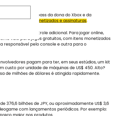
ames além do gamepass da dona do Xbox e da 
 jogos com itens monetizados e assinaturas
.
ogador, um controle adicional. Para jogar online, 
smo vale para jogos gratuitos, com itens monetizados 
a responsável pelo console e outra para o 
volvedores pagam para ter, em seus estúdios, um kit 
m custo por unidade de máquinas de US$ 450. Alto? 
a de milhões de dólares é atingida rapidamente.
de 376,6 bilhões de JPY, ou aproximadamente US$ 3,6 
videogame com lançamentos periódicos. Por exemplo: 
preço maior nos produtos. 