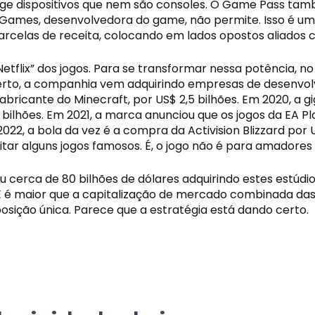
nge dispositivos que nem são consoles. O Game Pass tam
c Games, desenvolvedora do game, não permite. Isso é u
parcelas de receita, colocando em lados opostos aliados
“Netflix” dos jogos. Para se transformar nessa potência, n
erto, a companhia vem adquirindo empresas de desenvolvi
abricante do Minecraft, por US$ 2,5 bilhões. Em 2020, a gi
,5 bilhões. Em 2021, a marca anunciou que os jogos da EA 
022, a bola da vez é a compra da Activision Blizzard por U
ar alguns jogos famosos. É, o jogo não é para amadores e
 cerca de 80 bilhões de dólares adquirindo estes estúdios
. E é maior que a capitalização de mercado combinada das
sição única. Parece que a estratégia está dando certo.