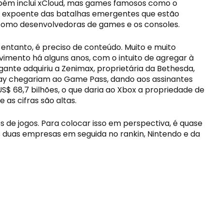
bém inclui xCloud, mas games famosos como o 
m expoente das batalhas emergentes que estão 
 como desenvolvedoras de games e os consoles.
o entanto, é preciso de conteúdo. Muito e muito 
mento há alguns anos, com o intuito de agregar à 
gante adquiriu a Zenimax, proprietária da Bethesda, 
Play chegariam ao Game Pass, dando aos assinantes 
S$ 68,7 bilhões, o que daria ao Xbox a propriedade de 
 as cifras são altas.
 de jogos. Para colocar isso em perspectiva, é quase 
 duas empresas em seguida no rankin, Nintendo e da 