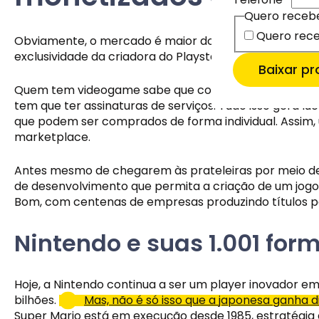
Quero receb
Email
Email
*
*
Quero receb
Quero rece
Quero rece
Quero me
Quero me
Obviamente, o mercado é maior do que apenas Sony x 
Quero ma
exclusividade da criadora do Playstation. 
Estamos 
Baixar p
Quem tem videogame sabe que comprar a plataforma é a
tem que ter assinaturas de serviços. Tudo isso gera 
que podem ser comprados de forma individual. Assim, 
marketplace. 
Antes mesmo de chegarem às prateleiras por meio de 
de desenvolvimento que permita a criação de um jogo
Bom, com centenas de empresas produzindo títulos pa
Nintendo e suas 1.001 for
Hoje, a Nintendo continua a ser um player inovador e
bilhões. 
Mas, não é só isso que a japonesa ganha di
Super Mario está em execução desde 1985, estratégia 