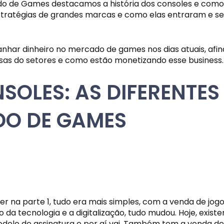
do de Games destacamos a história dos consoles e como 
stratégias de grandes marcas e como elas entraram e s
anhar dinheiro no mercado de games nos dias atuais, afin
sas do setores e como estão monetizando esse business.
SOLES: AS DIFERENTES
DO DE GAMES
a parte 1, tudo era mais simples, com a venda de jogos f
 da tecnologia e a digitalização, tudo mudou. Hoje, exis
delo de assinatura e por aí vai. Também tem a venda de