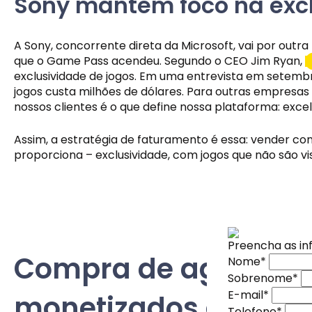
Sony mantém foco na excl
A Sony, concorrente direta da Microsoft, vai por out
que o Game Pass acendeu. Segundo o CEO Jim Ryan, 
exclusividade de jogos. Em uma entrevista em setembr
jogos custa milhões de dólares. Para outras empresas 
nossos clientes é o que define nossa plataforma: excel
Assim, a estratégia de faturamento é essa: vender c
proporciona – exclusividade, com jogos que não são 
Preencha as i
Nome
*
Compra de agregador
Nome
*
Sobrenome
*
Assine nossas
Assine nossas
Sobrenome
*
E-mail
*
Inscreva-se na
Inscreva-se na
E-mail
*
monetizados e assin
Telefone
*
especiais diret
especiais diret
Telefone
*