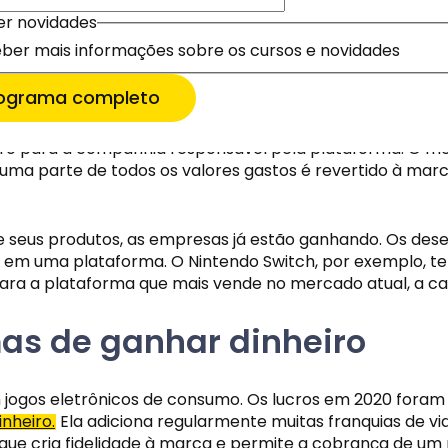
er novidades
er novidades
ber mais informações sobre os cursos e novidades
ber mais informações sobre os cursos e novidades
 inscrever
 inscrever
Microsoft. Então, há outras formas de lucrar com os g
is informações
falando da compra de itens adicionais para os consoles,
rograma completo
penas o começo. É preciso de jogos. E se tiver mais um j
lucro para a companhia responsável pela plataforma. O me
uma parte de todos os valores gastos é revertido à marc
seus produtos, as empresas já estão ganhando. Os desen
 em uma plataforma. O Nintendo Switch, por exemplo, te
ra a plataforma que mais vende no mercado atual, a cas
mas de ganhar dinheiro
m jogos eletrônicos de consumo. Os lucros em 2020 foram 
nheiro.
 Ela adiciona regularmente muitas franquias de 
que cria fidelidade à marca e permite a cobrança de um 