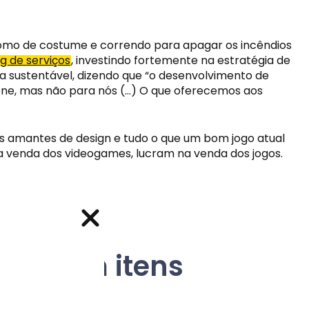
 como de costume e correndo para apagar os incêndios 
g de serviços
, investindo fortemente na estratégia de 
a sustentável, dizendo que “o desenvolvimento de 
ione, mas não para nós (…) O que oferecemos aos 
 amantes de design e tudo o que um bom jogo atual 
 venda dos videogames, lucram na venda dos jogos. 
os com itens 
vos e ofertas
vos e ofertas