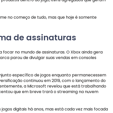
ime no começo de tudo, mas que hoje é somente 
ema de assinaturas
a focar no mundo de assinaturas. O Xbox ainda gera 
marca parou de divulgar suas vendas em consoles 
conjunto específico de jogos enquanto permanecessem 
iversificação continuou em 2019, com o lançamento do 
entemente, a Microsoft revelou que está trabalhando 
scentou que em breve trará o streaming na nuvem 
A Microsoft obviamente quer manter seu modelo de negócios para o Xbox e tenta empurrar a indústria para os jogos digitais há anos, mas está cada vez mais focada 