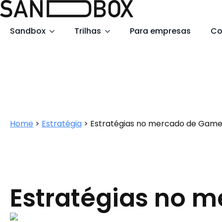
Search
Sandbox
Trilhas
Para empresas
Co
for:
Home
>
Estratégia
>
Estratégias no mercado de Games
Estratégias no 