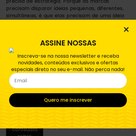
precisa de estratégia. Porque as marcas 
precisam disparar ideias pequenas, diferentes, 
simultâneas, é que elas precisam de uma ideia 
forte. 
Pro Nick, a  estratégia nao tem que existir 
apesar
 da mudança; a estratégia existe 
por 
ASSINE NOSSAS
causa
 da mudança.
Inscreva-se na nossa newsletter e receba
novidades, conteúdos exclusivos e ofertas
especiais direto no seu e-mail. Não perca nada!
Email
*
Inscreva-
se nas
Quero me inscrever
nossas
newsletters
Receba
conteúdos