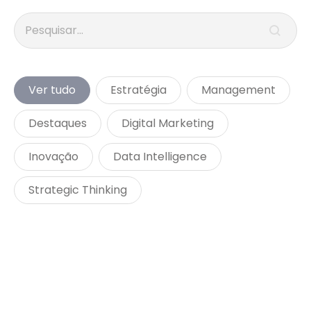
Search content
Busca
Categorias
Ver tudo
Estratégia
Management
Destaques
Digital Marketing
Inovação
Data Intelligence
Strategic Thinking