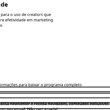
ade
para o uso de creators que
bre efetividade em marketing
do
formações para baixar o programa completo
nossa newsletter e receba novidades, conteúdos exclusivos 
nossa newsletter e receba novidades, conteúdos exclusivos 
o no seu e-mail. Não perca nada!
o no seu e-mail. Não perca nada!