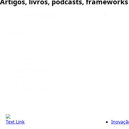
Artigos, livros, podcasts, framework
Busca
Search content
Categorias
Ver tudo
Estratégia
Management
Destaques
Digital Marketing
Inovação
Data Intelligence
Strategic Thinking
Text Link
Inovaçã