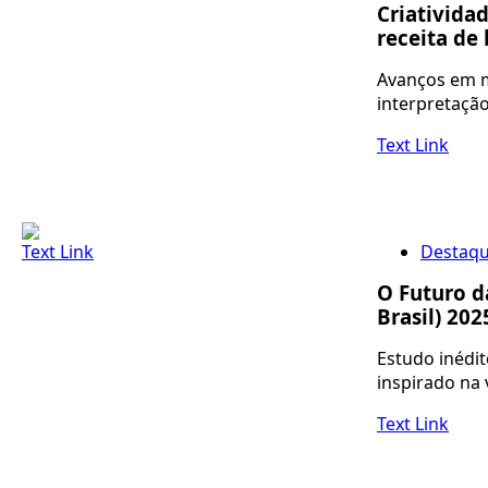
Criatividad
receita de
Avanços em m
interpretaçã
Text Link
Text Link
Destaq
O Futuro d
Brasil) 202
Estudo inédit
inspirado na
Text Link