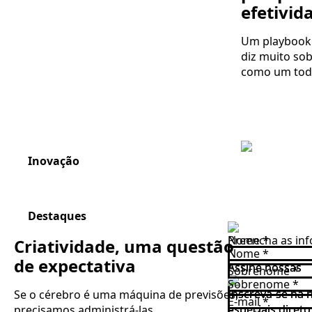
efetivid
Um playbook 
diz muito so
como um to
Inovação
Destaques
Nome
Preencha as in
*
Criatividade, uma questão
Nome
*
de expectativa
Assine nossas
Assine nossas
Sobrenome
*
Sobrenome
*
Inscreva-se na 
Inscreva-se na 
Se o cérebro é uma máquina de previsões,
E-mail
*
especiais diret
especiais diret
precisamos administrá-las