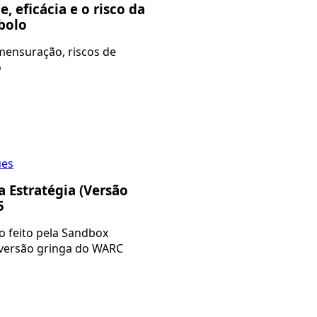
e, eficácia e o risco da
 bolo
ensuração, riscos de
o
ues
a Estratégia (Versão
5
o feito pela Sandbox
 versão gringa do WARC