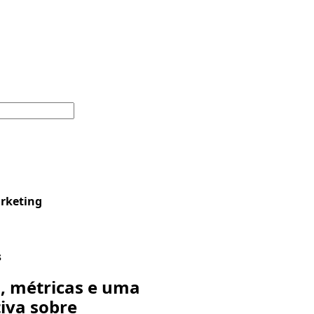
arketing
s
, métricas e uma
iva sobre