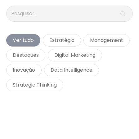
Search content
Busca
Categorias
Ver tudo
Estratégia
Management
Destaques
Digital Marketing
Inovação
Data Intelligence
Strategic Thinking