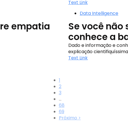
Text Link
Data Intelligence
bre empatia
Se você não 
conhece a ba
Dado e informação e conh
explicação cientifiquíssima
Text Link
1
2
3
…
68
69
Próximo >