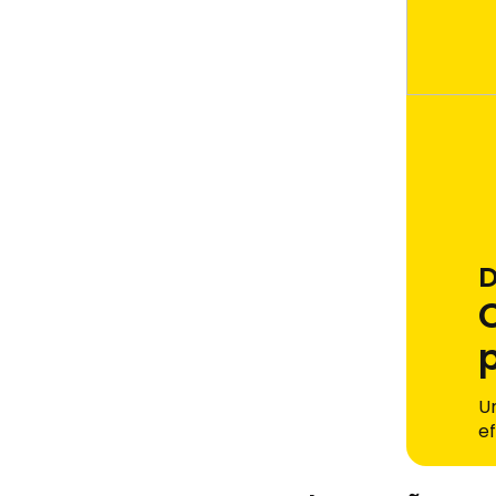
D
U
e