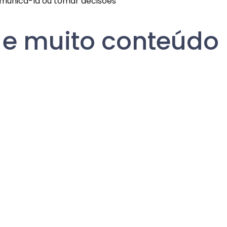
municá-la ou tomar decisões
s e muito conteúdo