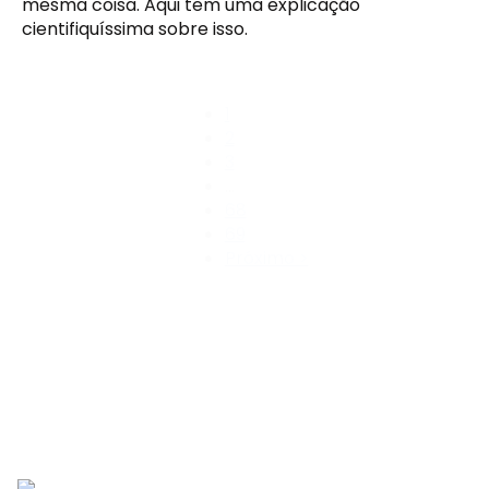
mesma coisa. Aqui tem uma explicação 
cientifiquíssima sobre isso.
1
2
3
…
68
69
Próximo >