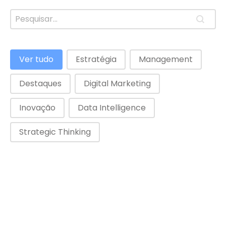
Busca
Search content
Categorias
Ver tudo
Estratégia
Management
Destaques
Digital Marketing
Inovação
Data Intelligence
Strategic Thinking